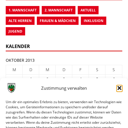
1. MANNSCHAFT
2. MANNSCHAFT
AKTUELL
ALTE HERREN
FRAUEN & MÄDCHEN
INKLUSION
JUGEND
KALENDER
OKTOBER 2013
M
D
M
D
F
S
S
1
2
3
4
5
6
Zustimmung verwalten
7
8
9
10
11
12
13
14
15
16
17
18
19
20
Um dir ein optimales Erlebnis zu bieten, verwenden wir Technologien wie
Cookies, um Geräteinformationen zu speichern und/oder darauf
21
22
23
24
25
26
27
zuzugreifen. Wenn du diesen Technologien zustimmst, können wir Daten
28
29
30
31
wie das Surfverhalten oder eindeutige IDs auf dieser Website
verarbeiten. Wenn du deine Zustimmung nicht erteilst oder zurückziehst,
« Sep.
Nov. »
können bestimmte Merkmale und Funktionen beeinträchtigt werden.