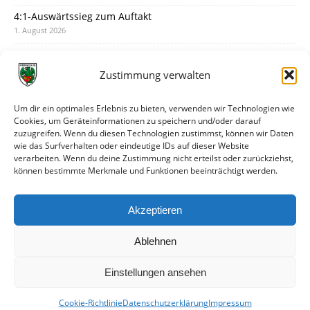
4:1-Auswärtssieg zum Auftakt
1. August 2026
Pokal: Wormatia muss zu Schott Mainz
31. Juli 2026
Zustimmung verwalten
Wormatia trauert um Jürgen Dinger
30. Juli 2026
Um dir ein optimales Erlebnis zu bieten, verwenden wir Technologien wie
Cookies, um Geräteinformationen zu speichern und/oder darauf
Deine Spielminute: 89+1
zuzugreifen. Wenn du diesen Technologien zustimmst, können wir Daten
28. Juli 2026
wie das Surfverhalten oder eindeutige IDs auf dieser Website
verarbeiten. Wenn du deine Zustimmung nicht erteilst oder zurückziehst,
Neuer Rückensponsor
können bestimmte Merkmale und Funktionen beeinträchtigt werden.
28. Juli 2026
Neue Podcast-Folge: So tickt Björn!
Akzeptieren
27. Juli 2026
Ablehnen
Einstellungen ansehen
Cookie-Richtlinie
Datenschutzerklärung
Impressum
© VfR Wormatia Worms