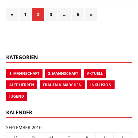
«
1
2
3
…
5
»
KATEGORIEN
1. MANNSCHAFT
2. MANNSCHAFT
AKTUELL
ALTE HERREN
FRAUEN & MÄDCHEN
INKLUSION
JUGEND
KALENDER
SEPTEMBER 2010
M
D
M
D
F
S
S