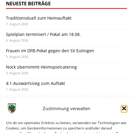
NEUESTE BEITRÄGE
Traditionsduell zum Heimauftakt
7. August 2026
Spielplan terminiert / Pokal am 18.08.
6. August 2026
Frauen im DFB-Pokal gegen den SV Eutingen
5. August 2026
Nock übernimmt Heimspielcatering
4. August 2026
4:1-Auswärtssieg zum Auftakt
1. August 2026
Pokal: Wormatia muss zu Schott Mainz
31. Juli 2026
Zustimmung verwalten
Wormatia trauert um Jürgen Dinger
30. Juli 2026
Um dir ein optimales Erlebnis zu bieten, verwenden wir Technologien wie
Cookies, um Geräteinformationen zu speichern und/oder darauf
Deine Spielminute: 89+1