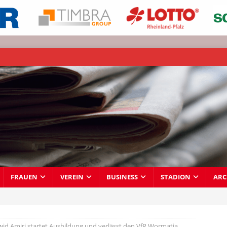
FRAUEN
VEREIN
BUSINESS
STADION
ARC
id Amiri startet Ausbildung und verlässt den VfR Wormatia