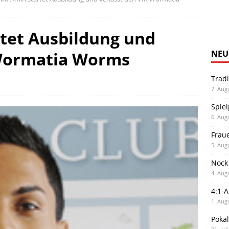
tet Ausbildung und
 Wormatia Worms
NEU
Trad
7. Aug
Spiel
6. Aug
Frau
5. Aug
Nock
4. Aug
4:1-
1. Aug
Poka