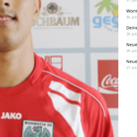
31. Jul
Worm
30. Jul
Dein
28. Jul
Neue
28. Jul
Neue 
27. Jul