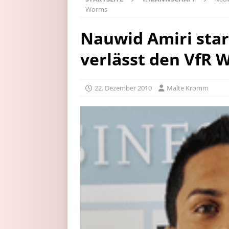
Worms
Nauwid Amiri star
verlässt den VfR
22. Dezember 2010
Malte Kromm