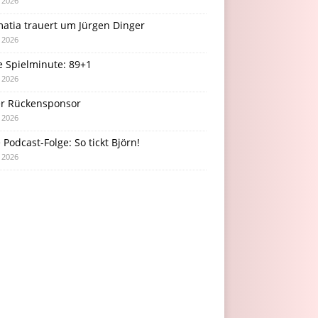
i 2026
atia trauert um Jürgen Dinger
i 2026
e Spielminute: 89+1
i 2026
r Rückensponsor
i 2026
Podcast-Folge: So tickt Björn!
i 2026