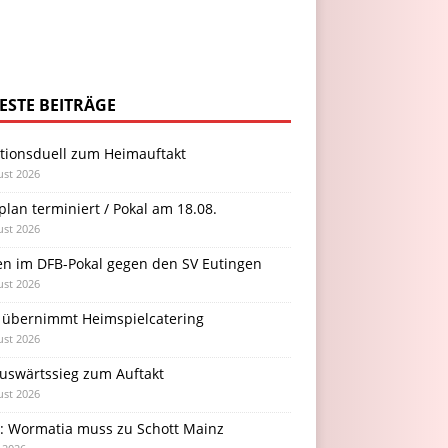
ESTE BEITRÄGE
itionsduell zum Heimauftakt
ust 2026
plan terminiert / Pokal am 18.08.
ust 2026
en im DFB-Pokal gegen den SV Eutingen
ust 2026
 übernimmt Heimspielcatering
ust 2026
Auswärtssieg zum Auftakt
ust 2026
l: Wormatia muss zu Schott Mainz