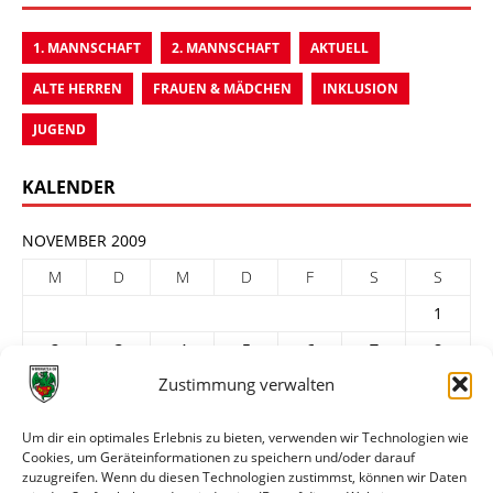
1. MANNSCHAFT
2. MANNSCHAFT
AKTUELL
ALTE HERREN
FRAUEN & MÄDCHEN
INKLUSION
JUGEND
KALENDER
NOVEMBER 2009
M
D
M
D
F
S
S
1
2
3
4
5
6
7
8
Zustimmung verwalten
9
10
11
12
13
14
15
16
17
18
19
20
21
22
Um dir ein optimales Erlebnis zu bieten, verwenden wir Technologien wie
Cookies, um Geräteinformationen zu speichern und/oder darauf
23
24
25
26
27
28
29
zuzugreifen. Wenn du diesen Technologien zustimmst, können wir Daten