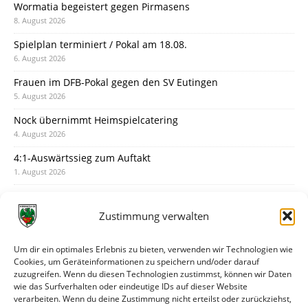
Wormatia begeistert gegen Pirmasens
8. August 2026
Spielplan terminiert / Pokal am 18.08.
6. August 2026
Frauen im DFB-Pokal gegen den SV Eutingen
5. August 2026
Nock übernimmt Heimspielcatering
4. August 2026
4:1-Auswärtssieg zum Auftakt
1. August 2026
Pokal: Wormatia muss zu Schott Mainz
31. Juli 2026
Zustimmung verwalten
Wormatia trauert um Jürgen Dinger
30. Juli 2026
Um dir ein optimales Erlebnis zu bieten, verwenden wir Technologien wie
Cookies, um Geräteinformationen zu speichern und/oder darauf
Deine Spielminute: 89+1
zuzugreifen. Wenn du diesen Technologien zustimmst, können wir Daten
28. Juli 2026
wie das Surfverhalten oder eindeutige IDs auf dieser Website
verarbeiten. Wenn du deine Zustimmung nicht erteilst oder zurückziehst,