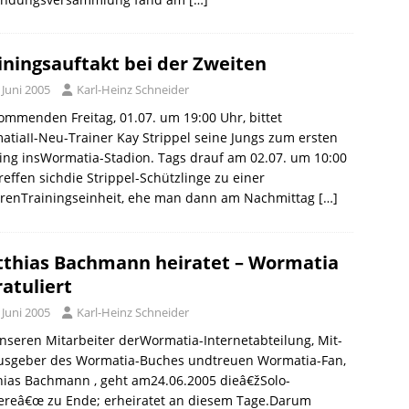
iningsauftakt bei der Zweiten
 Juni 2005
Karl-Heinz Schneider
mmenden Freitag, 01.07. um 19:00 Uhr, bittet
tiaII-Neu-Trainer Kay Strippel seine Jungs zum ersten
ing insWormatia-Stadion. Tags drauf am 02.07. um 10:00
reffen sichdie Strippel-Schützlinge zu einer
erenTrainingseinheit, ehe man dann am Nachmittag
[…]
thias Bachmann heiratet – Wormatia
ratuliert
 Juni 2005
Karl-Heinz Schneider
nseren Mitarbeiter derWormatia-Internetabteilung, Mit-
usgeber des Wormatia-Buches undtreuen Wormatia-Fan,
hias Bachmann , geht am24.06.2005 dieâ€žSolo-
iereâ€œ zu Ende; erheiratet an diesem Tage.Darum