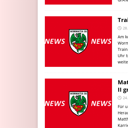
Tra
28.
Am ko
Worma
Train
Uhr t
weit
Mat
II g
24.
Für u
Hera
Matt
Karr