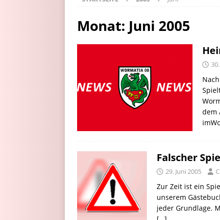
Monat:
Juni 2005
Hei
30.
Nach 
Spiel
Worm
dem A
imWo
Falscher Spi
29. Juni 2005
C
Zur Zeit ist ein Sp
unserem Gästebuch 
jeder Grundlage. M
[…]