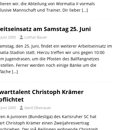
lieren wir, die Abteilung von Wormatia II vormals
lusive Mannschaft und Trainer, Dir lieber
[…]
eitseinsatz am Samstag 25. Juni
 Juni 2005
Lothar Bauer
mstag, den 25. Juni, findet ein weiterer Arbeitseinsatz im
tia-Stadion statt. Hierzu treffen wir uns gegen 10:00
m Jugendrasen, um die Pfosten des Ballfangnetzes
stellen. Ferner werden noch einige Bänke um die
fläche
[…]
warttalent Christoph Krämer
pflichtet
 Juni 2005
Gerd Obenauer
en A-Junioren (Bundesliga) des Karlsruher SC hat
rt Christoph Krämer einen Zweijahresvertrag
schrieben. Der inÂ Reilingen wohnende Christoph