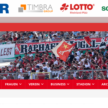
FRAUEN
VEREIN
BUSINESS
STADION
ARC