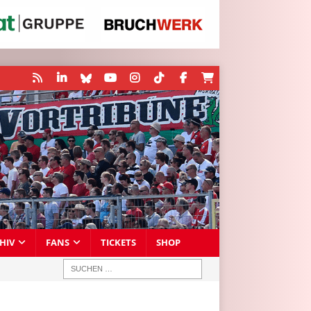
HIV
FANS
TICKETS
SHOP