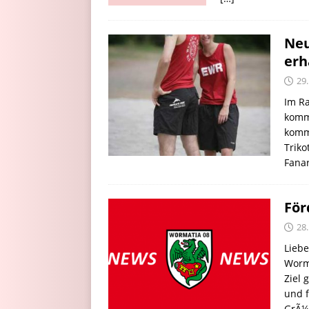
Neu
erh
29.
Im R
komm
komm
Triko
Fanar
För
28.
Lieb
Worma
Ziel 
und f
GrÃ¼