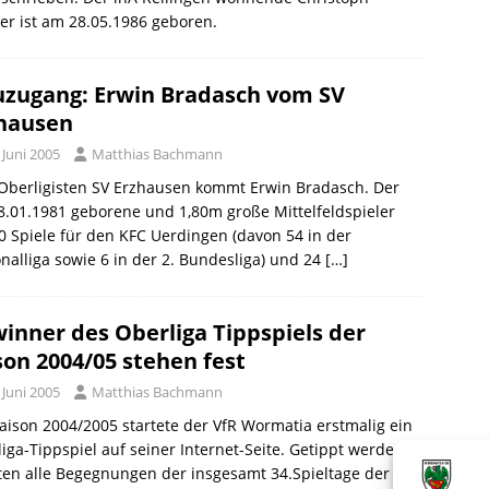
r ist am 28.05.1986 geboren.
zugang: Erwin Bradasch vom SV
hausen
 Juni 2005
Matthias Bachmann
Oberligisten SV Erzhausen kommt Erwin Bradasch. Der
.01.1981 geborene und 1,80m große Mittelfeldspieler
0 Spiele für den KFC Uerdingen (davon 54 in der
nalliga sowie 6 in der 2. Bundesliga) und 24
[…]
inner des Oberliga Tippspiels der
son 2004/05 stehen fest
 Juni 2005
Matthias Bachmann
aison 2004/2005 startete der VfR Wormatia erstmalig ein
iga-Tippspiel auf seiner Internet-Seite. Getippt werden
en alle Begegnungen der insgesamt 34.Spieltage der