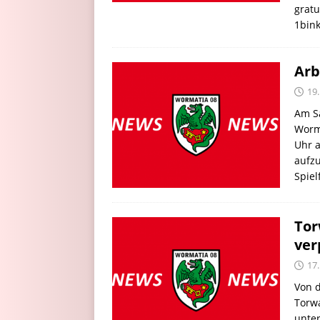
gratu
1bink
Arb
19.
Am Sa
Worma
Uhr a
aufzu
Spiel
Tor
ver
17.
Von d
Torwa
unter