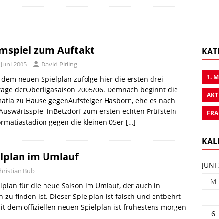
mspiel zum Auftakt
KAT
 Juni 2005
David Pirling
1. 
dem neuen Spielplan zufolge hier die ersten drei
tage derOberligasaison 2005/06. Demnach beginnt die
AKT
atia zu Hause gegenAufsteiger Hasborn, ehe es nach
uswärtsspiel inBetzdorf zum ersten echten Prüfstein
FRA
rmatiastadion gegen die kleinen 05er
[…]
KAL
elplan im Umlauf
JUNI
hristian Bub
M
ielplan für die neue Saison im Umlauf, der auch in
zu finden ist. Dieser Spielplan ist falsch und entbehrt
it dem offiziellen neuen Spielplan ist frühestens morgen
6