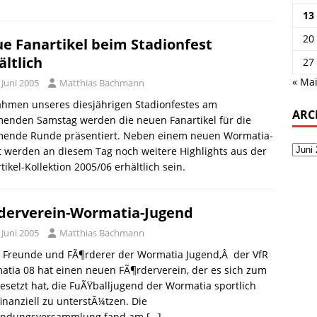
13
20
e Fanartikel beim Stadionfest
ältlich
27
« Ma
 Juni 2005
Matthias Bachmann
ahmen unseres diesjährigen Stadionfestes am
ARC
enden Samstag werden die neuen Fanartikel für die
ende Runde präsentiert. Neben einem neuen Wormatia-
t werden an diesem Tag noch weitere Highlights aus der
tikel-Kollektion 2005/06 erhältlich sein.
derverein-Wormatia-Jugend
 Juni 2005
Matthias Bachmann
e Freunde und FÃ¶rderer der Wormatia Jugend,Â der VfR
tia 08 hat einen neuen FÃ¶rderverein, der es sich zum
gesetzt hat, die FuÃŸballjugend der Wormatia sportlich
inanziell zu unterstÃ¼tzen. Die
ndungsversammlung fand am
[…]