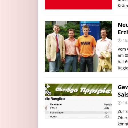
Kräme
Neu
Erz
16.
Vom 
am 08
hat 6
Regio
Gew
Sai
14.
Zur S
Oberl
konnt