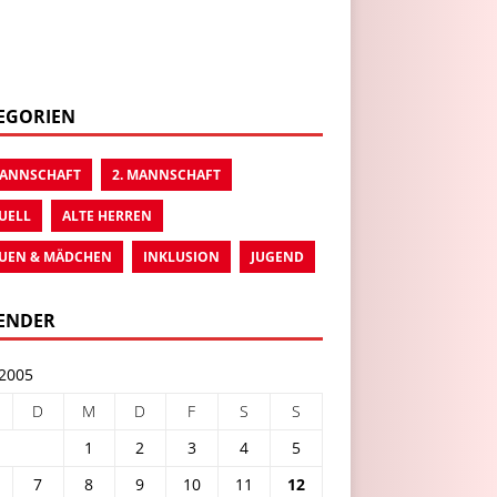
EGORIEN
MANNSCHAFT
2. MANNSCHAFT
UELL
ALTE HERREN
UEN & MÄDCHEN
INKLUSION
JUGEND
ENDER
 2005
D
M
D
F
S
S
1
2
3
4
5
7
8
9
10
11
12