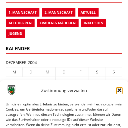
1. MANNSCHAFT
2. MANNSCHAFT
AKTUELL
ALTE HERREN
FRAUEN & MÄDCHEN
INKLUSION
JUGEND
KALENDER
DEZEMBER 2004
M
D
M
D
F
S
S
1
2
3
4
5
Zustimmung verwalten
6
7
8
9
10
11
12
13
14
15
16
17
18
19
Um dir ein optimales Erlebnis zu bieten, verwenden wir Technologien wie
Cookies, um Geräteinformationen zu speichern und/oder darauf
20
21
22
23
24
25
26
zuzugreifen. Wenn du diesen Technologien zustimmst, können wir Daten
27
28
29
30
31
wie das Surfverhalten oder eindeutige IDs auf dieser Website
verarbeiten. Wenn du deine Zustimmung nicht erteilst oder zurückziehst,
« Nov.
Jan. »