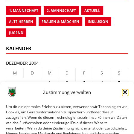
1. MANNSCHAFT
2. MANNSCHAFT
AKTUELL
ALTE HERREN
FRAUEN & MÄDCHEN
INKLUSION
JUGEND
KALENDER
DEZEMBER 2004
M
D
M
D
F
S
S
1
2
3
4
5
Zustimmung verwalten
6
7
8
9
10
11
12
13
14
15
16
17
18
19
Um dir ein optimales Erlebnis zu bieten, verwenden wir Technologien wie
Cookies, um Geräteinformationen zu speichern und/oder darauf
20
21
22
23
24
25
26
zuzugreifen. Wenn du diesen Technologien zustimmst, können wir Daten
27
28
29
30
31
wie das Surfverhalten oder eindeutige IDs auf dieser Website
verarbeiten. Wenn du deine Zustimmung nicht erteilst oder zurückziehst,
« Nov.
Jan. »
können bestimmte Merkmale und Funktionen beeinträchtigt werden.