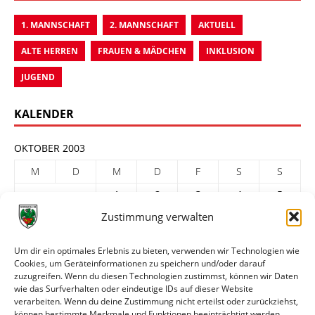
1. MANNSCHAFT
2. MANNSCHAFT
AKTUELL
ALTE HERREN
FRAUEN & MÄDCHEN
INKLUSION
JUGEND
KALENDER
OKTOBER 2003
M
D
M
D
F
S
S
1
2
3
4
5
Zustimmung verwalten
6
7
8
9
10
11
12
13
14
15
16
17
18
19
Um dir ein optimales Erlebnis zu bieten, verwenden wir Technologien wie
Cookies, um Geräteinformationen zu speichern und/oder darauf
20
21
22
23
24
25
26
zuzugreifen. Wenn du diesen Technologien zustimmst, können wir Daten
27
28
29
30
31
wie das Surfverhalten oder eindeutige IDs auf dieser Website
verarbeiten. Wenn du deine Zustimmung nicht erteilst oder zurückziehst,
« Sep.
Nov. »
können bestimmte Merkmale und Funktionen beeinträchtigt werden.