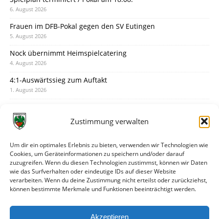
6. August 2026
Frauen im DFB-Pokal gegen den SV Eutingen
5. August 2026
Nock übernimmt Heimspielcatering
4. August 2026
4:1-Auswärtssieg zum Auftakt
1. August 2026
Pokal: Wormatia muss zu Schott Mainz
31. Juli 2026
Zustimmung verwalten
Wormatia trauert um Jürgen Dinger
30. Juli 2026
Um dir ein optimales Erlebnis zu bieten, verwenden wir Technologien wie
Cookies, um Geräteinformationen zu speichern und/oder darauf
Deine Spielminute: 89+1
zuzugreifen. Wenn du diesen Technologien zustimmst, können wir Daten
28. Juli 2026
wie das Surfverhalten oder eindeutige IDs auf dieser Website
verarbeiten. Wenn du deine Zustimmung nicht erteilst oder zurückziehst,
Neuer Rückensponsor
können bestimmte Merkmale und Funktionen beeinträchtigt werden.
28. Juli 2026
Neue Podcast-Folge: So tickt Björn!
Akzeptieren