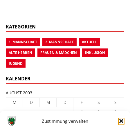
KATEGORIEN
1. MANNSCHAFT
2. MANNSCHAFT
AKTUELL
ALTE HERREN
FRAUEN & MÄDCHEN
INKLUSION
JUGEND
KALENDER
AUGUST 2003
M
D
M
D
F
S
S
1
2
3
Zustimmung verwalten
4
5
6
7
8
9
10