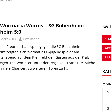
 Wormatia Worms – SG Bobenheim-
KAT
heim 5:0
. März 2003
Uwe Bader
1. 
inem Freundschaftsspiel gegen die SG Bobenheim-
AKT
eim zeigten sich Wormatias D-Jugendspieler am
tagabend auf dem Kleinfeld den Gästen aus der Pfalz
FRA
egen. Die Wormser unter der Regie von Tranr Lars Miehe
n viele Chancen, zu weiteren Toren zu
[…]
KAL
MÄRZ
M
3