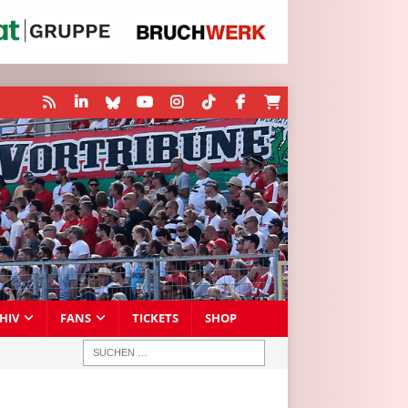
HIV
FANS
TICKETS
SHOP