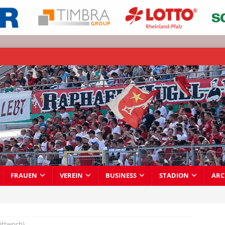
FRAUEN
VEREIN
BUSINESS
STADION
ARC
ittwoch)