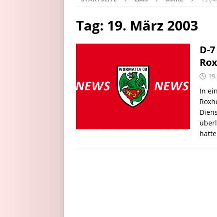
Tag:
19. März 2003
D-7
Rox
19
In e
Roxh
Diens
überl
hatte