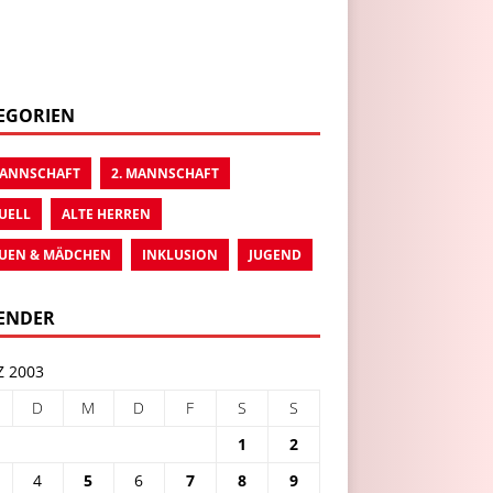
EGORIEN
MANNSCHAFT
2. MANNSCHAFT
UELL
ALTE HERREN
UEN & MÄDCHEN
INKLUSION
JUGEND
ENDER
 2003
D
M
D
F
S
S
1
2
4
5
6
7
8
9