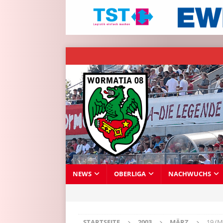
NEWS
OBERLIGA
NACHWUCHS
STARTSEITE
2003
MÄRZ
19 (M