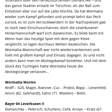
Strafraum über den herausstürzenden Domaschke – und
das ganze Stadion erstarb im Torschrei, als der Ball zum
Entsetzen aller nur auf die Latte titschte. Da hat Wormatia
wieder zum Kampf gefunden und prompt kehrt das Pech
zurück, es ist zum Verrücktwerden! In der Nachspielzeit gab
es noch zwei Einschusschancen, doch die Leverkusener
Hintermannschaft warf sich dazwischen. Es blieb beim 0:0.
Wenn man das heutige Spiel mit dem gegen Kleve
vergleicht, so lagen durchaus Welten dazwischen. Die
Wormatia-Mannschaft war nicht wiederzuerkennen und
hielt mit großem Kampf und Einsatz dagegen. So und nicht
anders kann man im Abstiegskampf bestehen. Und mit dem
Glück des Tüchtigen hätte Wormatia heute die
Abstiegsränge verlassen…
Wormatia Worms
Wolff – Süß, Magin, Roesner, Cuc – Probst, Bopp – Liesenfeld,
Anicic (82. Gebhardt), Sahin (71. Wooten) – Bolm.
Bayer 04 Leverkusen II
Domaschke – Petersch, Schultens, Celik, Arslan – Kratz (67.