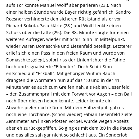
aufs Tor konnte Manuel Wolff aber parieren (23.). Nach
einer halben Stunde wurde Bayer richtig gefährlich, Sandro
Roesner verhinderte den sicheren Rückstand als er vor
Richard Sukuta-Pasu klärte (28.) und Wolff lenkte einen
Schuss über die Latte (29.). Die 38. Minute sorgte für einen
weiteren Aufreger, wieder mit Schiri Sinn im Mittelpunkt,
wieder waren Domaschke und Liesenfeld beteiligt. Letzterer
erlief sich einen Pass in den freien Raum und wurde von
Domaschke gelegt, sofort riss der Linienrichter die Fahne
hoch und signalisierte "Elfmeter"! Doch Schiri Sinn
entschied auf "Eckball". Mit gehöriger Wut im Bauch
drängten die Wormaten nun auf das 1:0 und in der 41.
Minute war es auch zum Greifen nah, als Fabian Liesenfeld
– den Zusammenprall mit dem Torwart vor Augen – den Ball
noch über diesen heben konnte. Leider konnte ein
Abwehrspieler noch klären. Mit dem Halbzeitpfiff gab es
noch eine Torchance, (schon wieder) Fabian Liesenfeld zielte
Zentimeter am linken Pfosten vorbei, wurde wegen Abseits
aber eh zurückgepfiffen. So ging es mit dem 0:0 in die Pause
und das alles sah gar nicht so schlecht aus. Ein Sonderlob