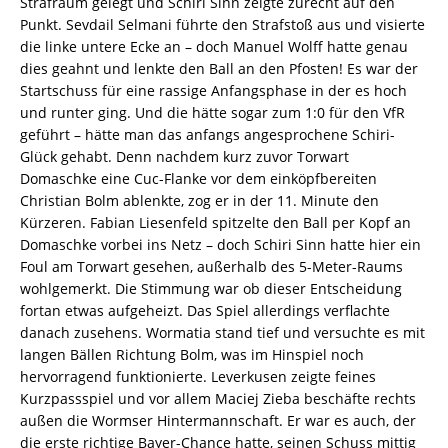
Strafraum gelegt und Schiri Sinn zeigte zurecht auf den
Punkt. Sevdail Selmani führte den Strafstoß aus und visierte
die linke untere Ecke an – doch Manuel Wolff hatte genau
dies geahnt und lenkte den Ball an den Pfosten! Es war der
Startschuss für eine rassige Anfangsphase in der es hoch
und runter ging. Und die hätte sogar zum 1:0 für den VfR
geführt – hätte man das anfangs angesprochene Schiri-
Glück gehabt. Denn nachdem kurz zuvor Torwart
Domaschke eine Cuc-Flanke vor dem einköpfbereiten
Christian Bolm ablenkte, zog er in der 11. Minute den
Kürzeren. Fabian Liesenfeld spitzelte den Ball per Kopf an
Domaschke vorbei ins Netz – doch Schiri Sinn hatte hier ein
Foul am Torwart gesehen, außerhalb des 5-Meter-Raums
wohlgemerkt. Die Stimmung war ob dieser Entscheidung
fortan etwas aufgeheizt. Das Spiel allerdings verflachte
danach zusehens. Wormatia stand tief und versuchte es mit
langen Bällen Richtung Bolm, was im Hinspiel noch
hervorragend funktionierte. Leverkusen zeigte feines
Kurzpassspiel und vor allem Maciej Zieba beschäfte rechts
außen die Wormser Hintermannschaft. Er war es auch, der
die erste richtige Bayer-Chance hatte, seinen Schuss mittig