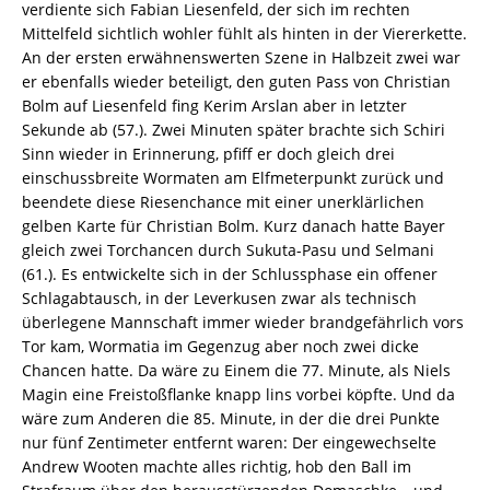
verdiente sich Fabian Liesenfeld, der sich im rechten
Mittelfeld sichtlich wohler fühlt als hinten in der Viererkette.
An der ersten erwähnenswerten Szene in Halbzeit zwei war
er ebenfalls wieder beteiligt, den guten Pass von Christian
Bolm auf Liesenfeld fing Kerim Arslan aber in letzter
Sekunde ab (57.). Zwei Minuten später brachte sich Schiri
Sinn wieder in Erinnerung, pfiff er doch gleich drei
einschussbreite Wormaten am Elfmeterpunkt zurück und
beendete diese Riesenchance mit einer unerklärlichen
gelben Karte für Christian Bolm. Kurz danach hatte Bayer
gleich zwei Torchancen durch Sukuta-Pasu und Selmani
(61.). Es entwickelte sich in der Schlussphase ein offener
Schlagabtausch, in der Leverkusen zwar als technisch
überlegene Mannschaft immer wieder brandgefährlich vors
Tor kam, Wormatia im Gegenzug aber noch zwei dicke
Chancen hatte. Da wäre zu Einem die 77. Minute, als Niels
Magin eine Freistoßflanke knapp lins vorbei köpfte. Und da
wäre zum Anderen die 85. Minute, in der die drei Punkte
nur fünf Zentimeter entfernt waren: Der eingewechselte
Andrew Wooten machte alles richtig, hob den Ball im