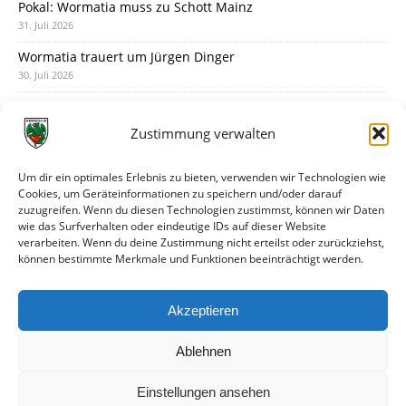
Pokal: Wormatia muss zu Schott Mainz
31. Juli 2026
Wormatia trauert um Jürgen Dinger
30. Juli 2026
Deine Spielminute: 89+1
28. Juli 2026
Zustimmung verwalten
Neuer Rückensponsor
28. Juli 2026
Um dir ein optimales Erlebnis zu bieten, verwenden wir Technologien wie
Cookies, um Geräteinformationen zu speichern und/oder darauf
Neue Podcast-Folge: So tickt Björn!
zuzugreifen. Wenn du diesen Technologien zustimmst, können wir Daten
27. Juli 2026
wie das Surfverhalten oder eindeutige IDs auf dieser Website
verarbeiten. Wenn du deine Zustimmung nicht erteilst oder zurückziehst,
Eindrücke vom Stadionfest
können bestimmte Merkmale und Funktionen beeinträchtigt werden.
27. Juli 2026
Unterhaltsamer Abschlusstest mit später Niederlage
Akzeptieren
25. Juli 2026
Ablehnen
Einstellungen ansehen