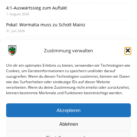
4:1-Auswärtssieg zum Auftakt
1. August 2026
Pokal: Wormatia muss zu Schott Mainz
31. Juli 2026
Wormatia trauert um Jürgen Dinger
30. Juli 2026
Zustimmung verwalten
Deine Spielminute: 89+1
28. Juli 2026
Um dir ein optimales Erlebnis zu bieten, verwenden wir Technologien wie
Cookies, um Geräteinformationen zu speichern und/oder darauf
Neuer Rückensponsor
zuzugreifen. Wenn du diesen Technologien zustimmst, können wir Daten
28. Juli 2026
wie das Surfverhalten oder eindeutige IDs auf dieser Website
verarbeiten. Wenn du deine Zustimmung nicht erteilst oder zurückziehst,
Neue Podcast-Folge: So tickt Björn!
können bestimmte Merkmale und Funktionen beeinträchtigt werden.
27. Juli 2026
Eindrücke vom Stadionfest
Akzeptieren
27. Juli 2026
Ablehnen