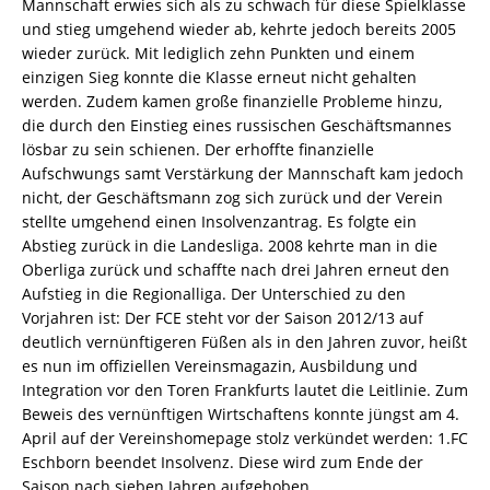
Mannschaft erwies sich als zu schwach für diese Spielklasse
und stieg umgehend wieder ab, kehrte jedoch bereits 2005
wieder zurück. Mit lediglich zehn Punkten und einem
einzigen Sieg konnte die Klasse erneut nicht gehalten
werden. Zudem kamen große finanzielle Probleme hinzu,
die durch den Einstieg eines russischen Geschäftsmannes
lösbar zu sein schienen. Der erhoffte finanzielle
Aufschwungs samt Verstärkung der Mannschaft kam jedoch
nicht, der Geschäftsmann zog sich zurück und der Verein
stellte umgehend einen Insolvenzantrag. Es folgte ein
Abstieg zurück in die Landesliga. 2008 kehrte man in die
Oberliga zurück und schaffte nach drei Jahren erneut den
Aufstieg in die Regionalliga. Der Unterschied zu den
Vorjahren ist: Der FCE steht vor der Saison 2012/13 auf
deutlich vernünftigeren Füßen als in den Jahren zuvor, heißt
es nun im offiziellen Vereinsmagazin, Ausbildung und
Integration vor den Toren Frankfurts lautet die Leitlinie. Zum
Beweis des vernünftigen Wirtschaftens konnte jüngst am 4.
April auf der Vereinshomepage stolz verkündet werden: 1.FC
Eschborn beendet Insolvenz. Diese wird zum Ende der
Saison nach sieben Jahren aufgehoben.