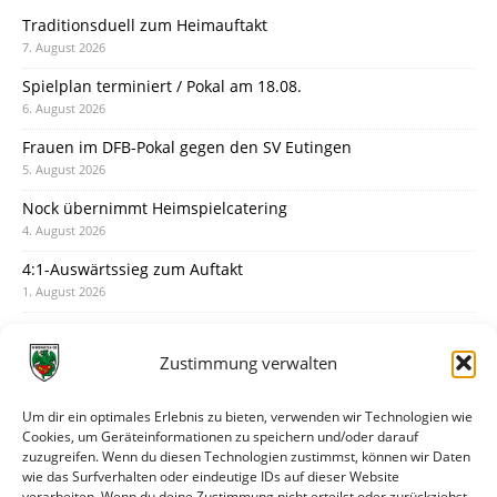
Traditionsduell zum Heimauftakt
7. August 2026
Spielplan terminiert / Pokal am 18.08.
6. August 2026
Frauen im DFB-Pokal gegen den SV Eutingen
5. August 2026
Nock übernimmt Heimspielcatering
4. August 2026
4:1-Auswärtssieg zum Auftakt
1. August 2026
Pokal: Wormatia muss zu Schott Mainz
31. Juli 2026
Zustimmung verwalten
Wormatia trauert um Jürgen Dinger
30. Juli 2026
Um dir ein optimales Erlebnis zu bieten, verwenden wir Technologien wie
Cookies, um Geräteinformationen zu speichern und/oder darauf
Deine Spielminute: 89+1
zuzugreifen. Wenn du diesen Technologien zustimmst, können wir Daten
28. Juli 2026
wie das Surfverhalten oder eindeutige IDs auf dieser Website
verarbeiten. Wenn du deine Zustimmung nicht erteilst oder zurückziehst,