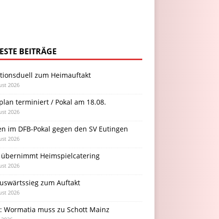
ESTE BEITRÄGE
itionsduell zum Heimauftakt
ust 2026
plan terminiert / Pokal am 18.08.
ust 2026
en im DFB-Pokal gegen den SV Eutingen
ust 2026
 übernimmt Heimspielcatering
ust 2026
Auswärtssieg zum Auftakt
ust 2026
l: Wormatia muss zu Schott Mainz