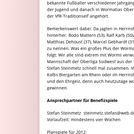
bekannte Fußballer verschiedener Jahrgänge
der Jugend und danach in Wormatias Oberlig
der VfR-Traditionself angehört.
Bemerkenswert dabei: Da jagten in Herrn
hinterher. Bodo Mattern (53), Ralf Karb (50
Matthias Dehoust (37), Marcel Gebhardt (31)
zu nennen. Was ein großes Plus der Wormati
folgt: Wir alle sind extrem mit Worms verw
Mannschaft der Oberliga Südwest aus der Sa
Stefan Steinmetz schnell mal zusammen. V
Kolbs Biergarten am Rhein oder im Herrns
und den Ehrgeiz, denn auch heutzutage wo
gewinnen.
Ansprechpartner für Benefizspiele
Stefan Steinmetz  steinmetz.stefan@web.
Vorlaufzeit: mindestens vier Wochen
Planspiele für 2012: