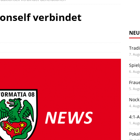
onself verbindet
NEU
Trad
7. Aug
Spiel
6. Aug
Frau
5. Aug
Nock
4. Aug
4:1-
1. Aug
Poka