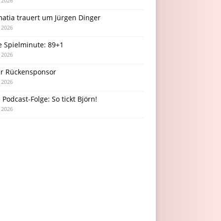
i 2026
atia trauert um Jürgen Dinger
i 2026
e Spielminute: 89+1
i 2026
r Rückensponsor
i 2026
Podcast-Folge: So tickt Björn!
i 2026