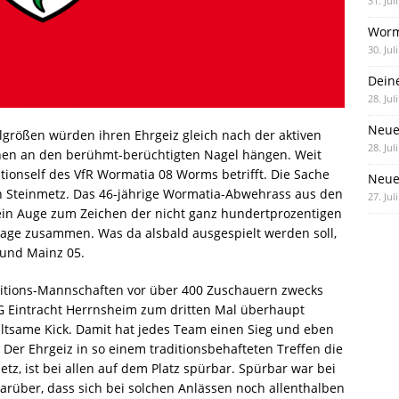
31. Jul
Worm
30. Jul
Dein
28. Jul
Neue
größen würden ihren Ehrgeiz gleich nach der aktiven
28. Jul
en an den berühmt-berüchtigten Nagel hängen. Weit
itionself des VfR Wormatia 08 Worms betrifft. Die Sache
Neue 
an Steinmetz. Das 46-jährige Wormatia-Abwehrass aus den
27. Jul
 ein Auge zum Zeichen der nicht ganz hundertprozentigen
sage zusammen. Was da alsbald ausgespielt werden soll,
 und Mainz 05.
raditions-Mannschaften vor über 400 Zuschauern zwecks
G Eintracht Herrnsheim zum dritten Mal überhaupt
altsame Kick. Damit hat jedes Team einen Sieg und eben
Der Ehrgeiz in so einem traditionsbehafteten Treffen die
tz, ist bei allen auf dem Platz spürbar. Spürbar war bei
arüber, dass sich bei solchen Anlässen noch allenthalben