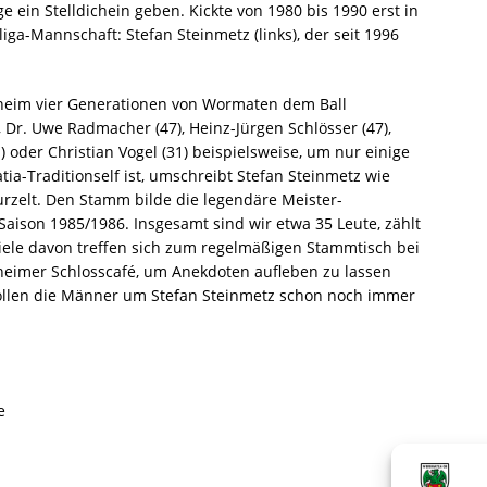
 ein Stelldichein geben. Kickte von 1980 bis 1990 erst in
a-Mannschaft: Stefan Steinmetz (links), der seit 1996
sheim vier Generationen von Wormaten dem Ball
), Dr. Uwe Radmacher (47), Heinz-Jürgen Schlösser (47),
 oder Christian Vogel (31) beispielsweise, um nur einige
a-Traditionself ist, umschreibt Stefan Steinmetz wie
urzelt. Den Stamm bilde die legendäre Meister-
ison 1985/1986. Insgesamt sind wir etwa 35 Leute, zählt
iele davon treffen sich zum regelmäßigen Stammtisch bei
heimer Schlosscafé, um Anekdoten aufleben zu lassen 
llen die Männer um Stefan Steinmetz schon noch immer
de