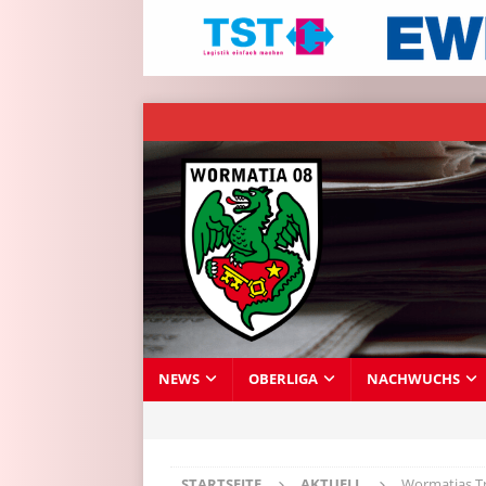
NEWS
OBERLIGA
NACHWUCHS
STARTSEITE
AKTUELL
Wormatias Tr