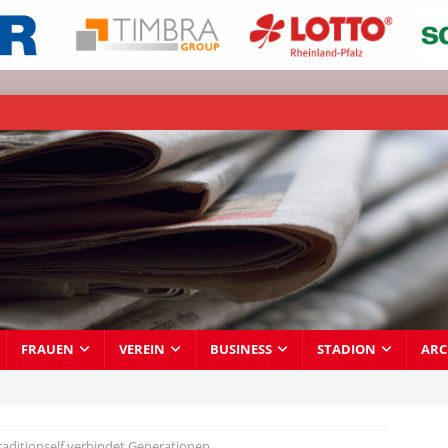
FRAUEN
VEREIN
BUSINESS
STADION
ARC
aditionself verbindet Generationen