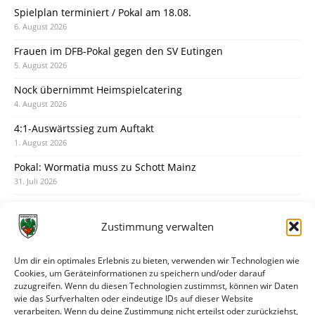
Spielplan terminiert / Pokal am 18.08.
6. August 2026
Frauen im DFB-Pokal gegen den SV Eutingen
5. August 2026
Nock übernimmt Heimspielcatering
4. August 2026
4:1-Auswärtssieg zum Auftakt
1. August 2026
Pokal: Wormatia muss zu Schott Mainz
31. Juli 2026
Wormatia trauert um Jürgen Dinger
30. Juli 2026
Zustimmung verwalten
Deine Spielminute: 89+1
28. Juli 2026
Um dir ein optimales Erlebnis zu bieten, verwenden wir Technologien wie
Cookies, um Geräteinformationen zu speichern und/oder darauf
Neuer Rückensponsor
zuzugreifen. Wenn du diesen Technologien zustimmst, können wir Daten
28. Juli 2026
wie das Surfverhalten oder eindeutige IDs auf dieser Website
verarbeiten. Wenn du deine Zustimmung nicht erteilst oder zurückziehst,