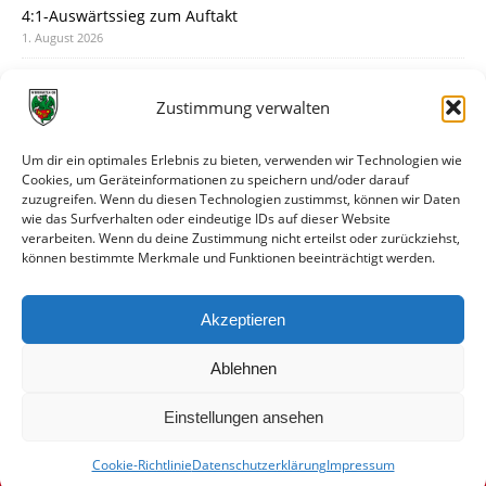
4:1-Auswärtssieg zum Auftakt
1. August 2026
Pokal: Wormatia muss zu Schott Mainz
31. Juli 2026
Zustimmung verwalten
Wormatia trauert um Jürgen Dinger
30. Juli 2026
Um dir ein optimales Erlebnis zu bieten, verwenden wir Technologien wie
Cookies, um Geräteinformationen zu speichern und/oder darauf
Deine Spielminute: 89+1
zuzugreifen. Wenn du diesen Technologien zustimmst, können wir Daten
28. Juli 2026
wie das Surfverhalten oder eindeutige IDs auf dieser Website
verarbeiten. Wenn du deine Zustimmung nicht erteilst oder zurückziehst,
Neuer Rückensponsor
können bestimmte Merkmale und Funktionen beeinträchtigt werden.
28. Juli 2026
Neue Podcast-Folge: So tickt Björn!
Akzeptieren
27. Juli 2026
Ablehnen
Einstellungen ansehen
Cookie-Richtlinie
Datenschutzerklärung
Impressum
© VfR Wormatia Worms