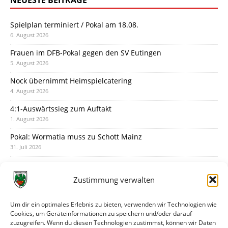
NEUESTE BEITRÄGE
Spielplan terminiert / Pokal am 18.08.
6. August 2026
Frauen im DFB-Pokal gegen den SV Eutingen
5. August 2026
Nock übernimmt Heimspielcatering
4. August 2026
4:1-Auswärtssieg zum Auftakt
1. August 2026
Pokal: Wormatia muss zu Schott Mainz
31. Juli 2026
Wormatia trauert um Jürgen Dinger
30. Juli 2026
Zustimmung verwalten
Deine Spielminute: 89+1
28. Juli 2026
Um dir ein optimales Erlebnis zu bieten, verwenden wir Technologien wie
Cookies, um Geräteinformationen zu speichern und/oder darauf
Neuer Rückensponsor
zuzugreifen. Wenn du diesen Technologien zustimmst, können wir Daten