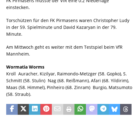
FK Pirmasens musste der VfR eine 0:2 Niederlage
einstecken.
Torschützen für den FK Pirmasens waren Christopher Ludy
in der 59. Spielminute und David Kazaryan in der 79.
Minute.
Am Mittwoch geht es weiter mit dem Testspiel beim VfR
Mannheim.
Wormatia Worms
Kroll  Auracher, Kizilyar, Raimondo-Metzger (58. Gopko), S.
Schmitt (58. Stulin)  Nag (68. Reißmann), Afari (68. Yildirim),
Maas (58. Himmel), Pinheiro (68. Zinram)  Burgio, Matsumoto
(58. Straub).