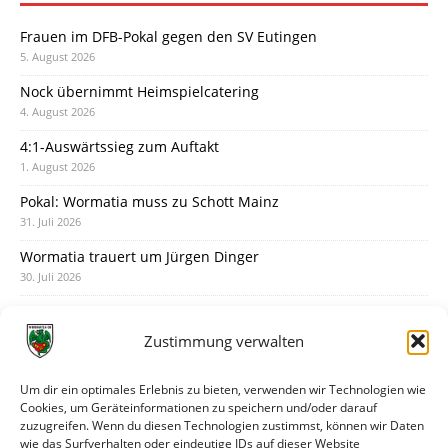
Frauen im DFB-Pokal gegen den SV Eutingen
5. August 2026
Nock übernimmt Heimspielcatering
4. August 2026
4:1-Auswärtssieg zum Auftakt
1. August 2026
Pokal: Wormatia muss zu Schott Mainz
31. Juli 2026
Wormatia trauert um Jürgen Dinger
30. Juli 2026
Deine Spielminute: 89+1
28. Juli 2026
Zustimmung verwalten
Neuer Rückensponsor
28. Juli 2026
Um dir ein optimales Erlebnis zu bieten, verwenden wir Technologien wie
Cookies, um Geräteinformationen zu speichern und/oder darauf
Neue Podcast-Folge: So tickt Björn!
zuzugreifen. Wenn du diesen Technologien zustimmst, können wir Daten
27. Juli 2026
wie das Surfverhalten oder eindeutige IDs auf dieser Website