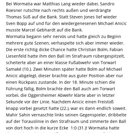
Bei Wormatia war Matthias Lang wieder dabei, Sandro
Roesner rutschte nach rechts außen und verdrängte
Thomas Süß auf die Bank. Statt Steven Jones lief wieder
Sven Bopp auf und für den wiedergenesenen Michael Anicic
musste Marcel Gebhardt auf die Bank.
Wormatia begann sehr nervös und hatte gleich zu Beginn
mehrere gute Szenen, verhaspelte sich aber immer wieder.
Die erste richtig dicke Chance hatte Christian Bolm, Fabian
Liesenfeld hatte ihm den Ball im Strafraum rübergespitzelt,
scheiterte aber an einer klasse Fußabwehr von Torwart
Samaké (10.). Zwei Minuten später hatte Bolm auf Michael
Anicic abgelegt, dieser brachte aus guter Position aber nur
einen Rückpass zustande. In der 18. Minute schien die
Führung fällig, Bolm brachte den Ball auch am Torwart
vorbei, die Oggersheimer Abwehr klärte aber in letzter
Sekunde vor der Linie. Nachdem Anicic einen Freistoß
knapp vorbei gesetzt hatte (22.), war es dann endlich soweit.
Mahir Sahin vernaschte links seinen Gegenspieler, dribbelte
auf der Torauslinie in den Strafraum und zimmerte den Ball
von dort hoch in die kurze Ecke  1:0 (31.)! Wormatia hatte