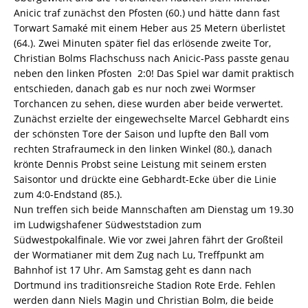
Anicic traf zunächst den Pfosten (60.) und hätte dann fast
Torwart Samaké mit einem Heber aus 25 Metern überlistet
(64.). Zwei Minuten später fiel das erlösende zweite Tor,
Christian Bolms Flachschuss nach Anicic-Pass passte genau
neben den linken Pfosten  2:0! Das Spiel war damit praktisch
entschieden, danach gab es nur noch zwei Wormser
Torchancen zu sehen, diese wurden aber beide verwertet.
Zunächst erzielte der eingewechselte Marcel Gebhardt eins
der schönsten Tore der Saison und lupfte den Ball vom
rechten Strafraumeck in den linken Winkel (80.), danach
krönte Dennis Probst seine Leistung mit seinem ersten
Saisontor und drückte eine Gebhardt-Ecke über die Linie
zum 4:0-Endstand (85.).
Nun treffen sich beide Mannschaften am Dienstag um 19.30
im Ludwigshafener Südweststadion zum
Südwestpokalfinale. Wie vor zwei Jahren fährt der Großteil
der Wormatianer mit dem Zug nach Lu, Treffpunkt am
Bahnhof ist 17 Uhr. Am Samstag geht es dann nach
Dortmund ins traditionsreiche Stadion Rote Erde. Fehlen
werden dann Niels Magin und Christian Bolm, die beide