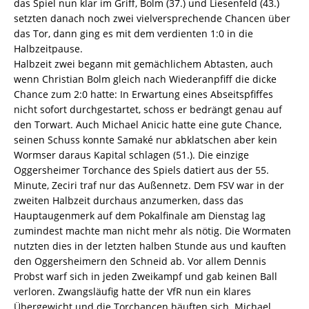
das Spiel nun klar im Griff, Bolm (37.) und Liesenfeld (43.)
setzten danach noch zwei vielversprechende Chancen über
das Tor, dann ging es mit dem verdienten 1:0 in die
Halbzeitpause.
Halbzeit zwei begann mit gemächlichem Abtasten, auch
wenn Christian Bolm gleich nach Wiederanpfiff die dicke
Chance zum 2:0 hatte: In Erwartung eines Abseitspfiffes
nicht sofort durchgestartet, schoss er bedrängt genau auf
den Torwart. Auch Michael Anicic hatte eine gute Chance,
seinen Schuss konnte Samaké nur abklatschen aber kein
Wormser daraus Kapital schlagen (51.). Die einzige
Oggersheimer Torchance des Spiels datiert aus der 55.
Minute, Zeciri traf nur das Außennetz. Dem FSV war in der
zweiten Halbzeit durchaus anzumerken, dass das
Hauptaugenmerk auf dem Pokalfinale am Dienstag lag 
zumindest machte man nicht mehr als nötig. Die Wormaten
nutzten dies in der letzten halben Stunde aus und kauften
den Oggersheimern den Schneid ab. Vor allem Dennis
Probst warf sich in jeden Zweikampf und gab keinen Ball
verloren. Zwangsläufig hatte der VfR nun ein klares
Übergewicht und die Torchancen häuften sich. Michael