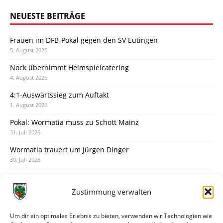
NEUESTE BEITRÄGE
Frauen im DFB-Pokal gegen den SV Eutingen
5. August 2026
Nock übernimmt Heimspielcatering
4. August 2026
4:1-Auswärtssieg zum Auftakt
1. August 2026
Pokal: Wormatia muss zu Schott Mainz
31. Juli 2026
Wormatia trauert um Jürgen Dinger
30. Juli 2026
Deine Spielminute: 89+1
28. Juli 2026
Zustimmung verwalten
Neuer Rückensponsor
28. Juli 2026
Um dir ein optimales Erlebnis zu bieten, verwenden wir Technologien wie