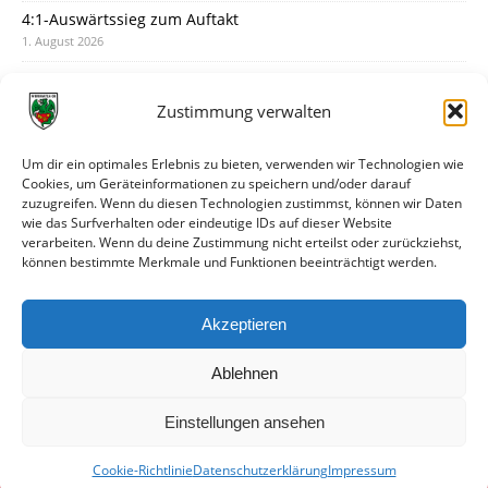
4:1-Auswärtssieg zum Auftakt
1. August 2026
Pokal: Wormatia muss zu Schott Mainz
31. Juli 2026
Zustimmung verwalten
Wormatia trauert um Jürgen Dinger
30. Juli 2026
Um dir ein optimales Erlebnis zu bieten, verwenden wir Technologien wie
Cookies, um Geräteinformationen zu speichern und/oder darauf
Deine Spielminute: 89+1
zuzugreifen. Wenn du diesen Technologien zustimmst, können wir Daten
28. Juli 2026
wie das Surfverhalten oder eindeutige IDs auf dieser Website
verarbeiten. Wenn du deine Zustimmung nicht erteilst oder zurückziehst,
Neuer Rückensponsor
können bestimmte Merkmale und Funktionen beeinträchtigt werden.
28. Juli 2026
Neue Podcast-Folge: So tickt Björn!
Akzeptieren
27. Juli 2026
Ablehnen
Einstellungen ansehen
Cookie-Richtlinie
Datenschutzerklärung
Impressum
© VfR Wormatia Worms