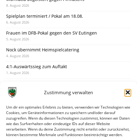
8. August 2026
Spielplan terminiert / Pokal am 18.08.
6. August 2026
Frauen im DFB-Pokal gegen den SV Eutingen
5. August 2026
Nock übernimmt Heimspielcatering
4. August 2026
4:1-Auswärtssieg zum Auftakt
1. August 2026
Pokal: Wormatia muss zu Schott Mainz
31. Juli 2026
Zustimmung verwalten
Wormatia trauert um Jürgen Dinger
30. Juli 2026
Um dir ein optimales Erlebnis zu bieten, verwenden wir Technologien wie
Cookies, um Geräteinformationen zu speichern und/oder darauf
Deine Spielminute: 89+1
zuzugreifen. Wenn du diesen Technologien zustimmst, können wir Daten
28. Juli 2026
wie das Surfverhalten oder eindeutige IDs auf dieser Website
verarbeiten. Wenn du deine Zustimmung nicht erteilst oder zurückziehst,
Neuer Rückensponsor
können bestimmte Merkmale und Funktionen beeinträchtigt werden.