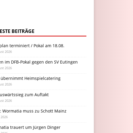
ESTE BEITRÄGE
plan terminiert / Pokal am 18.08.
ust 2026
en im DFB-Pokal gegen den SV Eutingen
ust 2026
 übernimmt Heimspielcatering
ust 2026
Auswärtssieg zum Auftakt
ust 2026
l: Wormatia muss zu Schott Mainz
i 2026
atia trauert um Jürgen Dinger