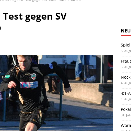
 Test gegen SV
0
NEU
Spiel
6. Aug
Frau
5. Aug
Nock
4. Aug
4:1-
1. Aug
Poka
31. Jul
Worm