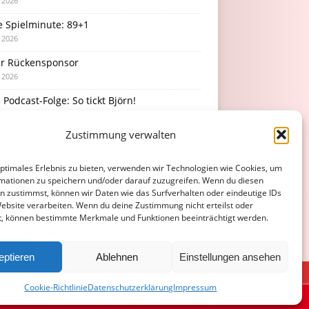
i 2026
e Spielminute: 89+1
i 2026
r Rückensponsor
i 2026
Podcast-Folge: So tickt Björn!
i 2026
Zustimmung verwalten
rücke vom Stadionfest
i 2026
optimales Erlebnis zu bieten, verwenden wir Technologien wie Cookies, um
mationen zu speichern und/oder darauf zuzugreifen. Wenn du diesen
n zustimmst, können wir Daten wie das Surfverhalten oder eindeutige IDs
Website verarbeiten. Wenn du deine Zustimmung nicht erteilst oder
t, können bestimmte Merkmale und Funktionen beeinträchtigt werden.
eptieren
Ablehnen
Einstellungen ansehen
ATENSCHUTZERKLÄRUNG
COOKIE-RICHTLINIE (EU)
Cookie-Richtlinie
Datenschutzerklärung
Impressum