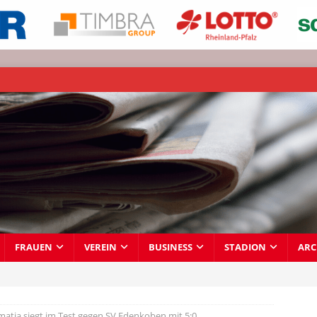
FRAUEN
VEREIN
BUSINESS
STADION
ARC
atia siegt im Test gegen SV Edenkoben mit 5:0