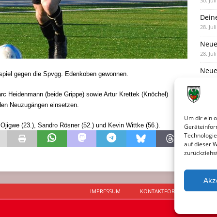
30. Jul
Dein
28. Jul
Neue
28. Jul
Neue 
tspiel gegen die Spvgg. Edenkoben gewonnen.
27. Jul
arc Heidenmann (beide Grippe) sowie Artur Krettek (Knöchel)
Eind
den Neuzugängen einsetzen.
27. Jul
Um dir ein 
c Ojigwe (23.), Sandro Rösner (52.) und Kevin Wittke (56.).
Geräteinfor
Technologie
auf dieser 
zurückziehs
Akz
IMPRESSUM
KONTAKTFORMULAR
D