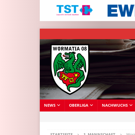
NEWS
OBERLIGA
NACHWUCHS
STARTSEITE
1. MANNSCHAFT
Worm