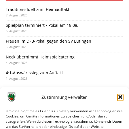
Traditionsduell zum Heimauftakt
7. August 2026
Spielplan terminiert / Pokal am 18.08.
6. August 2026
Frauen im DFB-Pokal gegen den SV Eutingen
5. August 2026
Nock übernimmt Heimspielcatering
4. August 2026
4:1-Auswärtssieg zum Auftakt
1. August 2026
Pokal: Wormatia muss zu Schott Mainz
31. Juli 2026
Zustimmung verwalten
Wormatia trauert um Jürgen Dinger
30. Juli 2026
Um dir ein optimales Erlebnis zu bieten, verwenden wir Technologien wie
Cookies, um Geräteinformationen zu speichern und/oder darauf
Deine Spielminute: 89+1
zuzugreifen. Wenn du diesen Technologien zustimmst, können wir Daten
28. Juli 2026
wie das Surfverhalten oder eindeutige IDs auf dieser Website