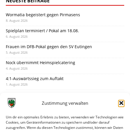
NEUESTE BEITRÄGE
Wormatia begeistert gegen Pirmasens
8. August 2026
Spielplan terminiert / Pokal am 18.08.
6. August 2026
Frauen im DFB-Pokal gegen den SV Eutingen
5. August 2026
Nock übernimmt Heimspielcatering
4. August 2026
4:1-Auswärtssieg zum Auftakt
1. August 2026
Pokal: Wormatia muss zu Schott Mainz
31. Juli 2026
Zustimmung verwalten
Wormatia trauert um Jürgen Dinger
30. Juli 2026
Um dir ein optimales Erlebnis zu bieten, verwenden wir Technologien wie
Cookies, um Geräteinformationen zu speichern und/oder darauf
Deine Spielminute: 89+1
zuzugreifen. Wenn du diesen Technologien zustimmst, können wir Daten