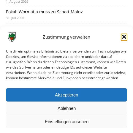
1. August 2026
Pokal: Wormatia muss zu Schott Mainz
31. Juli 2026
Wormatia trauert um Jürgen Dinger
30. Juli 2026
Zustimmung verwalten
Deine Spielminute: 89+1
28. Juli 2026
Um dir ein optimales Erlebnis zu bieten, verwenden wir Technologien wie
Cookies, um Geräteinformationen zu speichern und/oder darauf
Neuer Rückensponsor
zuzugreifen. Wenn du diesen Technologien zustimmst, können wir Daten
28. Juli 2026
wie das Surfverhalten oder eindeutige IDs auf dieser Website
verarbeiten. Wenn du deine Zustimmung nicht erteilst oder zurückziehst,
Neue Podcast-Folge: So tickt Björn!
können bestimmte Merkmale und Funktionen beeinträchtigt werden.
27. Juli 2026
Eindrücke vom Stadionfest
Akzeptieren
27. Juli 2026
Ablehnen
Einstellungen ansehen