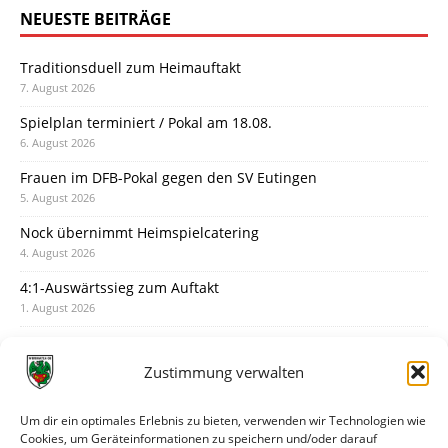
NEUESTE BEITRÄGE
Traditionsduell zum Heimauftakt
7. August 2026
Spielplan terminiert / Pokal am 18.08.
6. August 2026
Frauen im DFB-Pokal gegen den SV Eutingen
5. August 2026
Nock übernimmt Heimspielcatering
4. August 2026
4:1-Auswärtssieg zum Auftakt
1. August 2026
Pokal: Wormatia muss zu Schott Mainz
31. Juli 2026
Zustimmung verwalten
Wormatia trauert um Jürgen Dinger
30. Juli 2026
Um dir ein optimales Erlebnis zu bieten, verwenden wir Technologien wie
Cookies, um Geräteinformationen zu speichern und/oder darauf