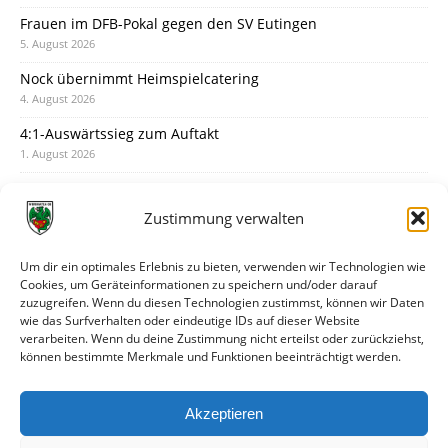
Frauen im DFB-Pokal gegen den SV Eutingen
5. August 2026
Nock übernimmt Heimspielcatering
4. August 2026
4:1-Auswärtssieg zum Auftakt
1. August 2026
Pokal: Wormatia muss zu Schott Mainz
31. Juli 2026
Zustimmung verwalten
Wormatia trauert um Jürgen Dinger
30. Juli 2026
Um dir ein optimales Erlebnis zu bieten, verwenden wir Technologien wie
Cookies, um Geräteinformationen zu speichern und/oder darauf
Deine Spielminute: 89+1
zuzugreifen. Wenn du diesen Technologien zustimmst, können wir Daten
28. Juli 2026
wie das Surfverhalten oder eindeutige IDs auf dieser Website
verarbeiten. Wenn du deine Zustimmung nicht erteilst oder zurückziehst,
Neuer Rückensponsor
können bestimmte Merkmale und Funktionen beeinträchtigt werden.
28. Juli 2026
Neue Podcast-Folge: So tickt Björn!
Akzeptieren
27. Juli 2026