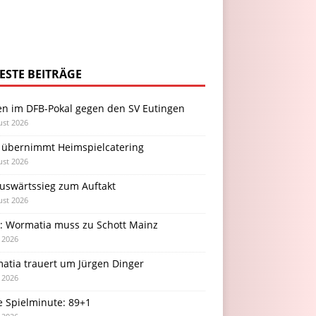
ESTE BEITRÄGE
en im DFB-Pokal gegen den SV Eutingen
ust 2026
 übernimmt Heimspielcatering
ust 2026
Auswärtssieg zum Auftakt
ust 2026
l: Wormatia muss zu Schott Mainz
i 2026
atia trauert um Jürgen Dinger
i 2026
e Spielminute: 89+1