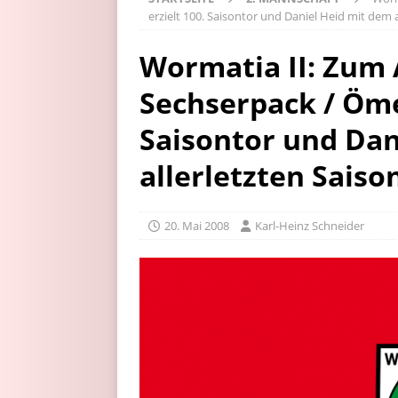
erzielt 100. Saisontor und Daniel Heid mit dem 
Wormatia II: Zum 
Sechserpack / Öme
Saisontor und Dan
allerletzten Saiso
20. Mai 2008
Karl-Heinz Schneider