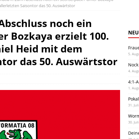
allerletzten Saisontor das 50. Auswärtstor
Abschluss noch ein
r Bozkaya erzielt 100.
NEU
iel Heid mit dem
Frau
5. Aug
ntor das 50. Auswärtstor
Nock
4. Aug
4:1-
1. Aug
Poka
31. Jul
Worm
30. Jul
Dein