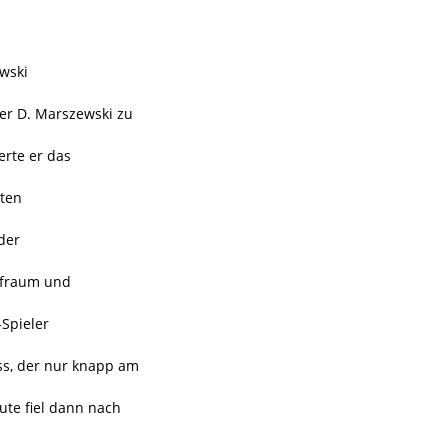
ewski
per D. Marszewski zu
erte er das
uten
der
afraum und
-Spieler
uss, der nur knapp am
nute fiel dann nach