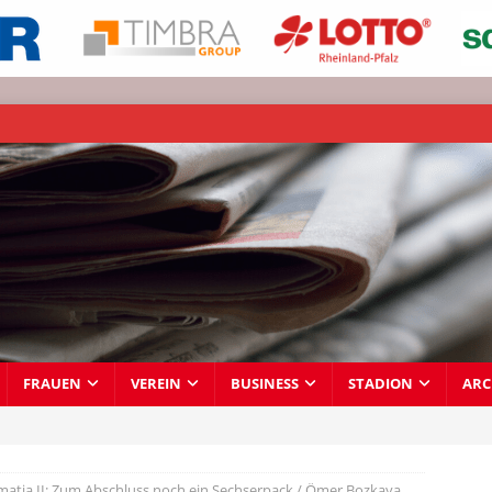
FRAUEN
VEREIN
BUSINESS
STADION
ARC
atia II: Zum Abschluss noch ein Sechserpack / Ömer Bozkaya