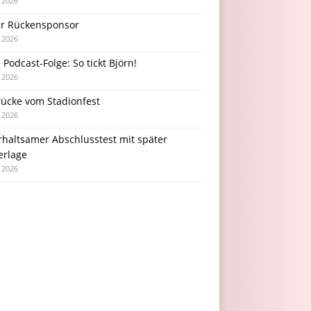
i 2026
r Rückensponsor
i 2026
Podcast-Folge: So tickt Björn!
i 2026
rücke vom Stadionfest
i 2026
rhaltsamer Abschlusstest mit später
erlage
i 2026