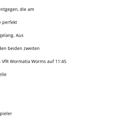
entgegen, die am
 perfekt
gelang. Aus
den beiden zweiten
 VfR Wormatia Worms auf 11:45
lle
pieler