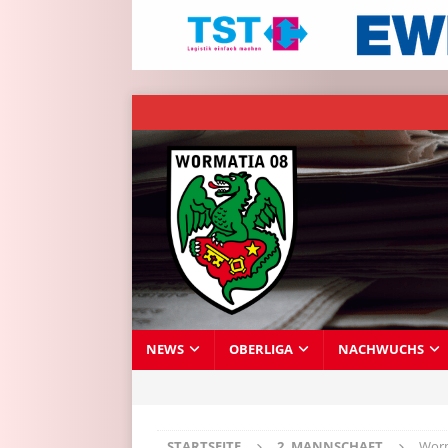
NEWS
OBERLIGA
NACHWUCHS
STARTSEITE
2. MANNSCHAFT
Worm