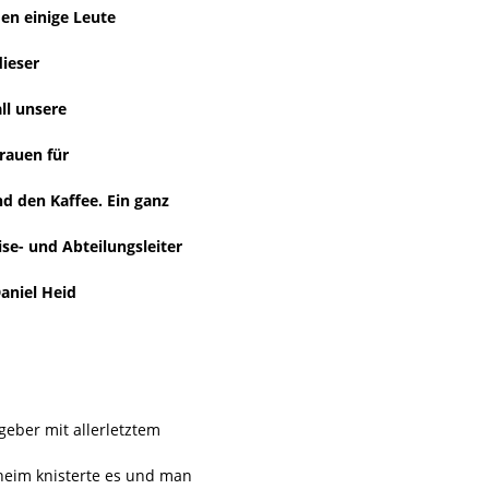
en einige Leute
dieser
ll unsere
rauen für
d den Kaffee. Ein ganz
ise- und Abteilungsleiter
Daniel Heid
geber mit allerletztem
heim knisterte es und man