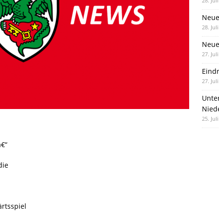
28. Jul
Neue
28. Jul
Neue 
27. Jul
Eind
27. Jul
Unte
Nied
25. Jul
â€“
die
rtsspiel