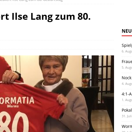
rt Ilse Lang zum 80.
NEU
Spiel
6. Aug
Frau
5. Aug
Nock
4. Aug
4:1-
1. Aug
Poka
31. Jul
Worm