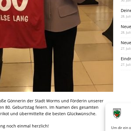
30. Jul
Dein
28. Jul
Neue
28. Jul
Neue 
27. Jul
Eind
27. Jul
roße Gönnerin der Stadt Worms und Förderin unserer
en 80. Geburtstag feiern. Im Namen des gesamten
Trikot und übermittelte die besten Glückwünsche.
Lang noch einmal herzlich!
Um dir ein 