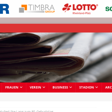
FRAUEN
VEREIN
BUSINESS
STADION
ARC
tuliert Ilse Lang zum 80. Geburtstag