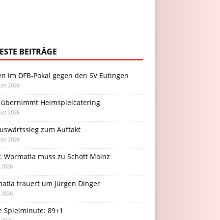
ESTE BEITRÄGE
en im DFB-Pokal gegen den SV Eutingen
ust 2026
 übernimmt Heimspielcatering
ust 2026
Auswärtssieg zum Auftakt
ust 2026
l: Wormatia muss zu Schott Mainz
i 2026
atia trauert um Jürgen Dinger
i 2026
e Spielminute: 89+1