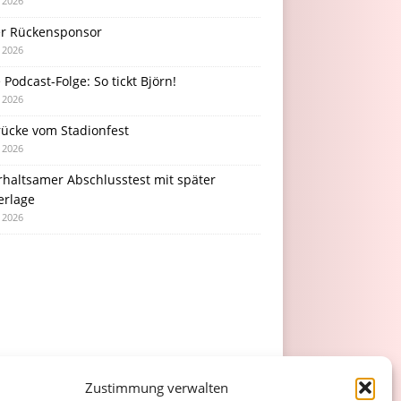
i 2026
r Rückensponsor
i 2026
Podcast-Folge: So tickt Björn!
i 2026
rücke vom Stadionfest
i 2026
rhaltsamer Abschlusstest mit später
erlage
i 2026
Zustimmung verwalten