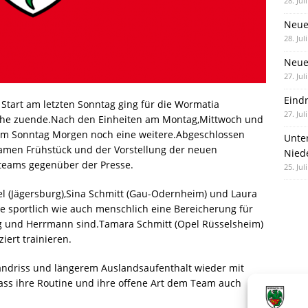
28. Jul
Neue
28. Jul
Neue 
27. Jul
Eind
 Start am letzten Sonntag ging für die Wormatia
27. Jul
he zuende.Nach den Einheiten am Montag,Mittwoch und
am Sonntag Morgen noch eine weitere.Abgeschlossen
Unte
men Frühstück und der Vorstellung der neuen
Nied
teams gegenüber der Presse.
25. Jul
l (Jägersburg),Sina Schmitt (Gau-Odernheim) und Laura
e sportlich wie auch menschlich eine Bereicherung für
g und Herrmann sind.Tamara Schmitt (Opel Rüsselsheim)
iert trainieren.
ndriss und längerem Auslandsaufenthalt wieder mit
dass ihre Routine und ihre offene Art dem Team auch