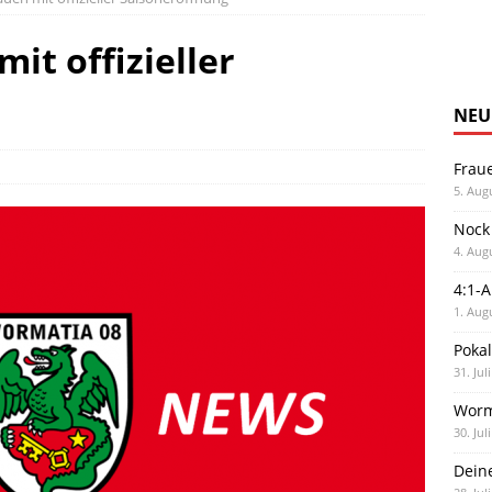
it offizieller
NEU
Frau
5. Aug
Nock
4. Aug
4:1-
1. Aug
Poka
31. Jul
Worm
30. Jul
Dein