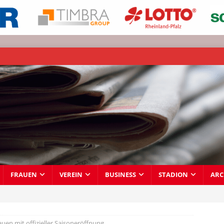
FRAUEN
VEREIN
BUSINESS
STADION
ARC
uen mit offizieller Saisoneröffnung