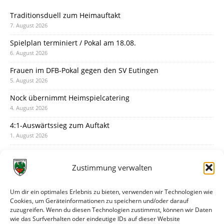
Traditionsduell zum Heimauftakt
7. August 2026
Spielplan terminiert / Pokal am 18.08.
6. August 2026
Frauen im DFB-Pokal gegen den SV Eutingen
5. August 2026
Nock übernimmt Heimspielcatering
4. August 2026
4:1-Auswärtssieg zum Auftakt
1. August 2026
Pokal: Wormatia muss zu Schott Mainz
31. Juli 2026
Zustimmung verwalten
Wormatia trauert um Jürgen Dinger
30. Juli 2026
Um dir ein optimales Erlebnis zu bieten, verwenden wir Technologien wie
Cookies, um Geräteinformationen zu speichern und/oder darauf
Deine Spielminute: 89+1
zuzugreifen. Wenn du diesen Technologien zustimmst, können wir Daten
28. Juli 2026
wie das Surfverhalten oder eindeutige IDs auf dieser Website