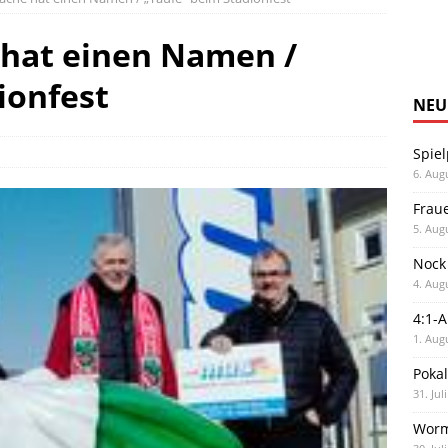
hat einen Namen /
ionfest
NEU
Spiel
6. Aug
Frau
5. Aug
Nock
4. Aug
4:1-
1. Aug
Poka
31. Jul
Worm