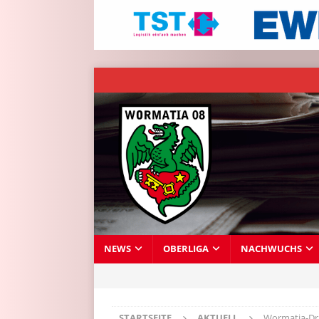
NEWS
OBERLIGA
NACHWUCHS
STARTSEITE
AKTUELL
Wormatia-Dra