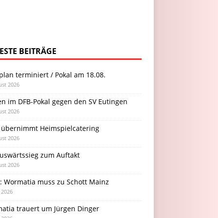
ESTE BEITRÄGE
plan terminiert / Pokal am 18.08.
ust 2026
en im DFB-Pokal gegen den SV Eutingen
ust 2026
 übernimmt Heimspielcatering
ust 2026
Auswärtssieg zum Auftakt
ust 2026
l: Wormatia muss zu Schott Mainz
i 2026
atia trauert um Jürgen Dinger