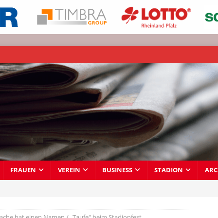
FRAUEN
VEREIN
BUSINESS
STADION
ARC
che hat einen Namen / „Taufe“ beim Stadionfest