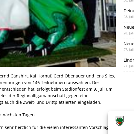
30. Jul
Dein
28. Jul
Neue
28. Jul
Neue 
27. Jul
Eind
27. Jul
ernd Gänshirt, Kai Hornuf, Gerd Obenauer und Jens Silex,
snennungen von 146 Teilnehmern auswählen. Die
 entschieden hat, erfolgt beim Stadionfest am 9. Juli um
ieles der Regionalligamannschaft gegen eine
 auch die Zweit- und Drittplatzierten eingeladen.
n nächsten Tagen.
 sehr herzlich für die vielen interessanten Vorschläge