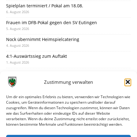
Spielplan terminiert / Pokal am 18.08.
6. August 2026
Frauen im DFB-Pokal gegen den SV Eutingen
5. August 2026
Nock übernimmt Heimspielcatering
4. August 2026
4:1-Auswärtssieg zum Auftakt
1. August 2026
Pokal: Wormatia muss zu Schott Mainz
31. Juli 2026
Zustimmung verwalten
Wormatia trauert um Jürgen Dinger
30. Juli 2026
Um dir ein optimales Erlebnis zu bieten, verwenden wir Technologien wie
Cookies, um Geräteinformationen zu speichern und/oder darauf
Deine Spielminute: 89+1
zuzugreifen. Wenn du diesen Technologien zustimmst, können wir Daten
28. Juli 2026
wie das Surfverhalten oder eindeutige IDs auf dieser Website
verarbeiten. Wenn du deine Zustimmung nicht erteilst oder zurückziehst,
Neuer Rückensponsor
können bestimmte Merkmale und Funktionen beeinträchtigt werden.
28. Juli 2026