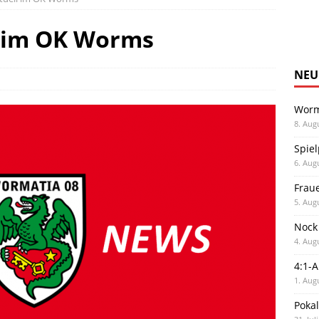
 im OK Worms
NEU
Worm
8. Aug
Spiel
6. Aug
Frau
5. Aug
Nock
4. Aug
4:1-
1. Aug
Poka