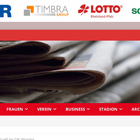
FRAUEN
VEREIN
BUSINESS
STADION
ARC
tuell im OK Worms