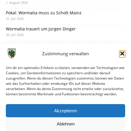
1. August 2026
Pokal: Wormatia muss zu Schott Mainz
31. Juli 2026
Wormatia trauert um Jürgen Dinger
30. Juli 2026
Deine Spielminute: 89+1
28. Juli 2026
Zustimmung verwalten
Neuer Rückensponsor
28. Juli 2026
Um dir ein optimales Erlebnis zu bieten, verwenden wir Technologien wie
Cookies, um Geräteinformationen zu speichern und/oder darauf
Neue Podcast-Folge: So tickt Björn!
zuzugreifen. Wenn du diesen Technologien zustimmst, können wir Daten
27. Juli 2026
wie das Surfverhalten oder eindeutige IDs auf dieser Website
verarbeiten. Wenn du deine Zustimmung nicht erteilst oder zurückziehst,
Eindrücke vom Stadionfest
können bestimmte Merkmale und Funktionen beeinträchtigt werden.
27. Juli 2026
Unterhaltsamer Abschlusstest mit später Niederlage
Akzeptieren
25. Juli 2026
Ablehnen