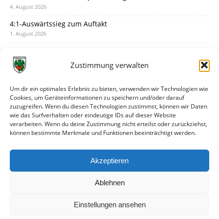
4. August 2026
4:1-Auswärtssieg zum Auftakt
1. August 2026
Pokal: Wormatia muss zu Schott Mainz
31. Juli 2026
Zustimmung verwalten
Wormatia trauert um Jürgen Dinger
30. Juli 2026
Um dir ein optimales Erlebnis zu bieten, verwenden wir Technologien wie
Cookies, um Geräteinformationen zu speichern und/oder darauf
Deine Spielminute: 89+1
zuzugreifen. Wenn du diesen Technologien zustimmst, können wir Daten
28. Juli 2026
wie das Surfverhalten oder eindeutige IDs auf dieser Website
verarbeiten. Wenn du deine Zustimmung nicht erteilst oder zurückziehst,
Neuer Rückensponsor
können bestimmte Merkmale und Funktionen beeinträchtigt werden.
28. Juli 2026
Neue Podcast-Folge: So tickt Björn!
Akzeptieren
27. Juli 2026
Ablehnen
Einstellungen ansehen