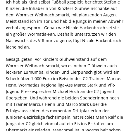
Ich hab als Kind selbst Fußball gespielt, berichtet Stefanie
Kinzler, die Inhaberin von Kinzlers Glühweinschänke auf
dem Wormser Weihnachtsmarkt, mit glänzenden Augen.
Meist stand ich im Tor und hab die Jungs in meiner Abwehr
verbal angespornt. Genau wie Nicole Hackenbroch sei sie
ein großer Wormatia-Fan. Deshalb unterstützen wir den
Nachwuchs des VfR nur zu gerne, fügt Nicole Hackenbroch
lächelnd an.
Gesagt, getan. Vor Kinzlers Glühweinstand auf dem
Wormser Weihnachtsmarkt, wo es neben Glühwein auch
leckeren Lumumba, Kinder- und Eierpunsch gibt, wird ein
Scheck über 1.000 Euro im Beisein des C2-Trainers Marcus
Henn, Wormatias Regionalliga-Ass Marco Stark und VfR-
Jugend-Pressesprecher Michael Hoch an die C2-Jugend
übergeben. Und während die beiden Spenderinnen noch
mit Trainer Marcus Henn und Marco Stark über die
Erfolgsaussichten des momentan Drittplazierten der
Junioren-Bezirksliga fachsimpeln, hat Nicoles Mann Ralf die
Jungs der C2 gleich einmal auf ein Eis ins Eiskaffee am
Obermarkt eingeladen. Manchmal ist in Worms halt schon