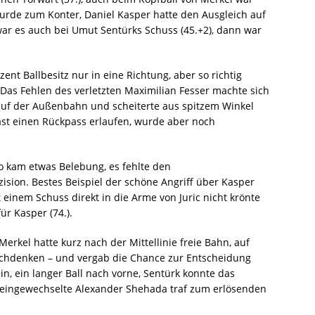
e wurde zum Konter, Daniel Kasper hatte den Ausgleich auf
war es auch bei Umut Sentürks Schuss (45.+2), dann war
ozent Ballbesitz nur in eine Richtung, aber so richtig
 Das Fehlen des verletzten Maximilian Fesser machte sich
auf der Außenbahn und scheiterte aus spitzem Winkel
fast einen Rückpass erlaufen, wurde aber noch
o kam etwas Belebung, es fehlte den
sion. Bestes Beispiel der schöne Angriff über Kasper
einem Schuss direkt in die Arme von Juric nicht krönte
ür Kasper (74.).
erkel hatte kurz nach der Mittellinie freie Bahn, auf
achdenken – und vergab die Chance zur Entscheidung
ein, ein langer Ball nach vorne, Sentürk konnte das
r eingewechselte Alexander Shehada traf zum erlösenden