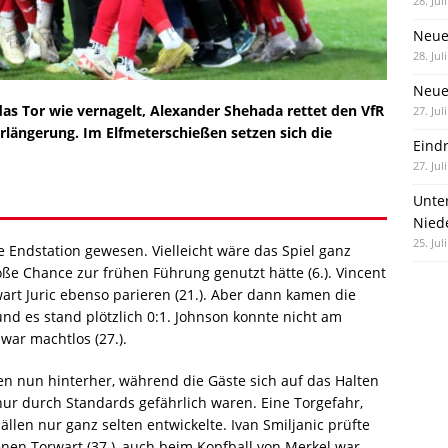
28. Jul
Neue
28. Jul
Neue 
 das Tor wie vernagelt, Alexander Shehada rettet den VfR
27. Jul
längerung. Im Elfmeterschießen setzen sich die
Eind
27. Jul
Unte
Nied
25. Jul
äre Endstation gewesen. Vielleicht wäre das Spiel ganz
ße Chance zur frühen Führung genutzt hätte (6.). Vincent
rt Juric ebenso parieren (21.). Aber dann kamen die
nd es stand plötzlich 0:1. Johnson konnte nicht am
war machtlos (27.).
 nun hinterher, während die Gäste sich auf das Halten
ur durch Standards gefährlich waren. Eine Torgefahr,
ällen nur ganz selten entwickelte. Ivan Smiljanic prüfte
nen Torwart (37.), auch beim Kopfball von Merkel war