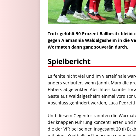
Trotz gefühlt 90 Prozent Ballbesitz bleibt
gegen Alemannia Waldalgesheim in die Ver
Wormaten dann ganz souverän durch.
Spielbericht
Es fehlte nicht viel und im Viertelfinale w
anders verlaufen, wenn Jannik Marx die gro
Habers abgelenkten Abschluss konnte Torwa
Gäste aus Waldalgesheim einmal vors Tor u
Abschluss gehindert werden, Luca Pedretti 
Und diesem Gegentor rannten die Wormaten
der knappen Führung konzentrierten und n
die der VfR bei seinen insgesamt 20 (!) Eckb
mit einer Kopfballverlängerung seinen eige