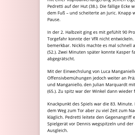
Pedretti auf der Hut (38.). Die fällige Eck
dem Fuß – und scheiterte an Juric. Knapp 
Pause.
In der 2. Halbzeit ging es mit gefühlt 90 Pr
Torgefahr konnte der VfR nicht entwickeln.
bemerkbar. Nicklis machte es mal schnell 
(52.). Zwei Minuten später konnte Kasper 
abgegrätscht.
Mit der Einwechslung von Luca Manganiell
Offensivbemühungen jedoch weiter an Präzi
und Manganiello, den Julian Marquardt mit 
(65.). Zu spitz war der Winkel dann wieder f
Knackpunkt des Spiels war die 83. Minute. M
dem Weg zum Tor aber zu viel Zeit zum N
kläglich. Pedretti leitete den Gegenangriff 
Spielgerät vor Dennis wegspitzeln und de
Ausgleich.