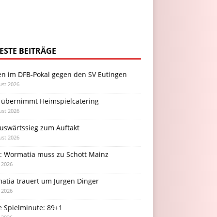
ESTE BEITRÄGE
en im DFB-Pokal gegen den SV Eutingen
ust 2026
 übernimmt Heimspielcatering
ust 2026
Auswärtssieg zum Auftakt
ust 2026
l: Wormatia muss zu Schott Mainz
i 2026
atia trauert um Jürgen Dinger
i 2026
e Spielminute: 89+1