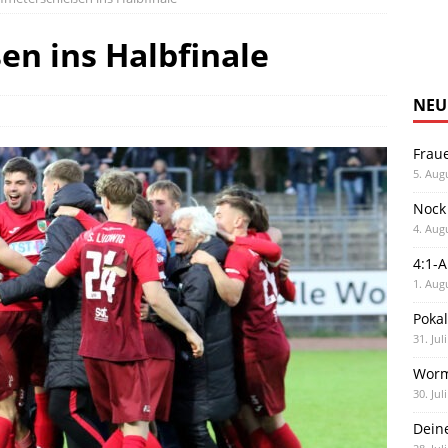
en ins Halbfinale
NEU
Frau
5. Aug
Nock
4. Aug
4:1-
1. Aug
Poka
31. Jul
Worm
30. Jul
Dein