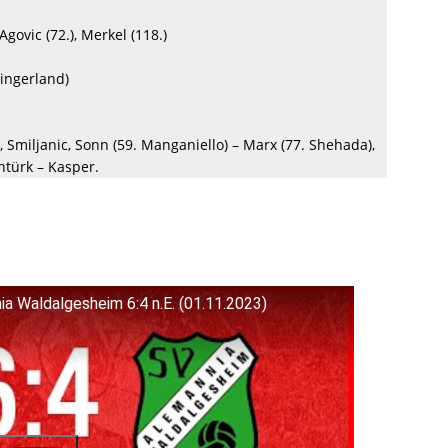
 Agovic (72.), Merkel (118.)
ningerland)
g, Smiljanic, Sonn (59. Manganiello) – Marx (77. Shehada),
ntürk – Kasper.
a Waldalgesheim 6:4 n.E. (01.11.2023)