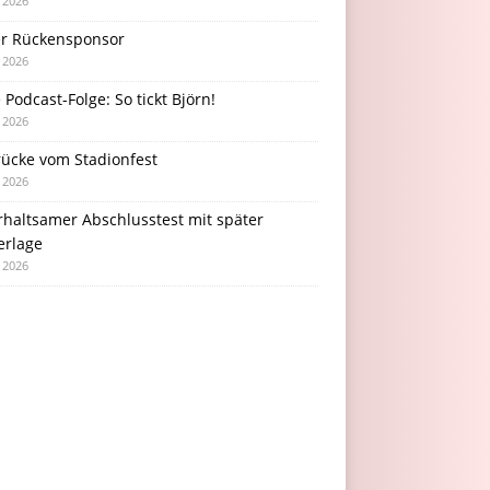
i 2026
r Rückensponsor
i 2026
Podcast-Folge: So tickt Björn!
i 2026
rücke vom Stadionfest
i 2026
rhaltsamer Abschlusstest mit später
erlage
i 2026