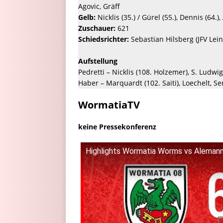
Agovic, Gräff
Gelb:
Nicklis (35.) / Gürel (55.), Dennis (64.),
Zuschauer:
621
Schiedsrichter:
Sebastian Hilsberg (JFV Lei
Aufstellung
Pedretti – Nicklis (108. Holzemer), S. Ludwi
Haber – Marquardt (102. Saiti), Loechelt, Se
WormatiaTV
keine Pressekonferenz
Highlights Wormatia Worms vs Alemanni