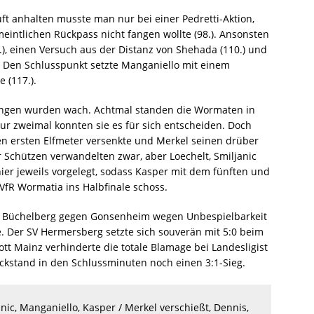
ft anhalten musste man nur bei einer Pedretti-Aktion,
meintlichen Rückpass nicht fangen wollte (98.). Ansonsten
.), einen Versuch aus der Distanz von Shehada (110.) und
). Den Schlusspunkt setzte Manganiello mit einem
 (117.).
rungen wurden wach. Achtmal standen die Wormaten in
nur zweimal konnten sie es für sich entscheiden. Doch
den ersten Elfmeter versenkte und Merkel seinen drüber
 Schützen verwandelten zwar, aber Loechelt, Smiljanic
er jeweils vorgelegt, sodass Kasper mit dem fünften und
 VfR Wormatia ins Halbfinale schoss.
tie Büchelberg gegen Gonsenheim wegen Unbespielbarkeit
e. Der SV Hermersberg setzte sich souverän mit 5:0 beim
tt Mainz verhinderte die totale Blamage bei Landesligist
kstand in den Schlussminuten noch einen 3:1-Sieg.
anic, Manganiello, Kasper / Merkel verschießt, Dennis,