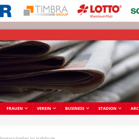
FRAUEN
VEREIN
BUSINESS
STADION
ARC
lfmeterschießen ins Halbfinale