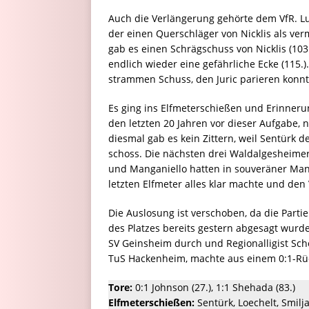
Auch die Verlängerung gehörte dem VfR. Lu
der einen Querschläger von Nicklis als ver
gab es einen Schrägschuss von Nicklis (103
endlich wieder eine gefährliche Ecke (115.
strammen Schuss, den Juric parieren konnte
Es ging ins Elfmeterschießen und Erinne
den letzten 20 Jahren vor dieser Aufgabe, 
diesmal gab es kein Zittern, weil Sentürk 
schoss. Die nächsten drei Waldalgesheimer
und Manganiello hatten in souveräner Mani
letzten Elfmeter alles klar machte und den
Die Auslosung ist verschoben, da die Par
des Platzes bereits gestern abgesagt wurd
SV Geinsheim durch und Regionalligist Scho
TuS Hackenheim, machte aus einem 0:1-Rüc
Tore:
0:1 Johnson (27.), 1:1 Shehada (83.)
Elfmeterschießen:
Sentürk, Loechelt, Smilj