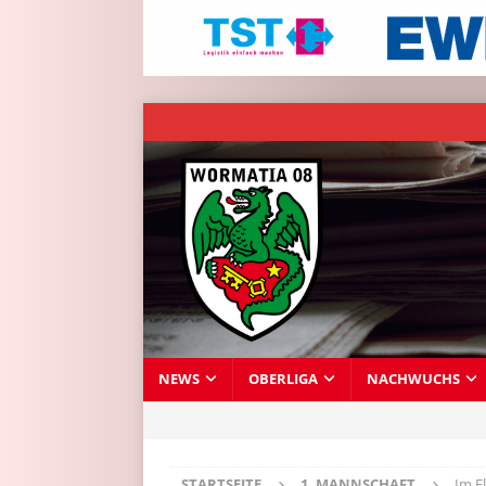
NEWS
OBERLIGA
NACHWUCHS
STARTSEITE
1. MANNSCHAFT
Im E