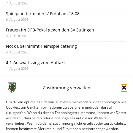
7. August 2026
Spielplan terminiert / Pokal am 18.08.
6. August 2026
Frauen im DFB-Pokal gegen den SV Eutingen
5. August 2026
Nock übernimmt Heimspielcatering
4. August 2026
4:1-Auswärtssieg zum Auftakt
1. August 2026
Pokal: Wormatia muss zu Schott Mainz
31. Juli 2026
Zustimmung verwalten
Wormatia trauert um Jürgen Dinger
30. Juli 2026
Um dir ein optimales Erlebnis zu bieten, verwenden wir Technologien wie
Cookies, um Geräteinformationen zu speichern und/oder darauf
Deine Spielminute: 89+1
zuzugreifen. Wenn du diesen Technologien zustimmst, können wir Daten
28. Juli 2026
wie das Surfverhalten oder eindeutige IDs auf dieser Website
verarbeiten. Wenn du deine Zustimmung nicht erteilst oder zurückziehst,
Neuer Rückensponsor
können bestimmte Merkmale und Funktionen beeinträchtigt werden.