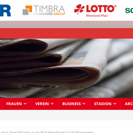
FRAUEN
VEREIN
BUSINESS
STADION
ARC
Lima über Worms zum Pokalendspiel nach Pirmasens