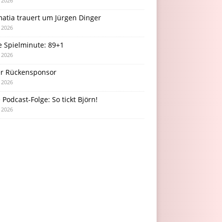
i 2026
atia trauert um Jürgen Dinger
i 2026
e Spielminute: 89+1
i 2026
r Rückensponsor
i 2026
Podcast-Folge: So tickt Björn!
i 2026