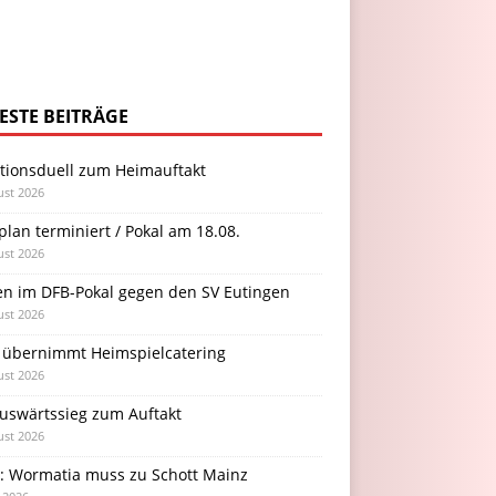
ESTE BEITRÄGE
itionsduell zum Heimauftakt
ust 2026
plan terminiert / Pokal am 18.08.
ust 2026
en im DFB-Pokal gegen den SV Eutingen
ust 2026
 übernimmt Heimspielcatering
ust 2026
Auswärtssieg zum Auftakt
ust 2026
l: Wormatia muss zu Schott Mainz