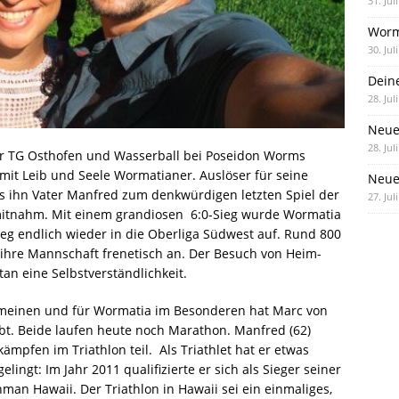
31. Jul
Worm
30. Jul
Dein
28. Jul
Neue
28. Jul
 der TG Osthofen und Wasserball bei Poseidon Worms
r mit Leib und Seele Wormatianer. Auslöser für seine
Neue 
ls ihn Vater Manfred zum denkwürdigen letzten Spiel der
27. Jul
mitnahm. Mit einem grandiosen 6:0-Sieg wurde Wormatia
ieg endlich wieder in die Oberliga Südwest auf. Rund 800
hre Mannschaft frenetisch an. Der Besuch von Heim-
an eine Selbstverständlichkeit.
gemeinen und für Wormatia im Besonderen hat Marc von
rbt. Beide laufen heute noch Marathon. Manfred (62)
mpfen im Triathlon teil. Als Triathlet hat er etwas
ingt: Im Jahr 2011 qualifizierte er sich als Sieger seiner
onman Hawaii. Der Triathlon in Hawaii sei ein einmaliges,