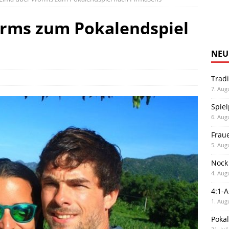
rms zum Pokalendspiel
NEU
Trad
7. Aug
Spiel
6. Aug
Frau
5. Aug
Nock
4. Aug
4:1-
1. Aug
Poka