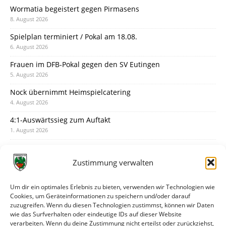
Wormatia begeistert gegen Pirmasens
8. August 2026
Spielplan terminiert / Pokal am 18.08.
6. August 2026
Frauen im DFB-Pokal gegen den SV Eutingen
5. August 2026
Nock übernimmt Heimspielcatering
4. August 2026
4:1-Auswärtssieg zum Auftakt
1. August 2026
Pokal: Wormatia muss zu Schott Mainz
31. Juli 2026
Zustimmung verwalten
Wormatia trauert um Jürgen Dinger
30. Juli 2026
Um dir ein optimales Erlebnis zu bieten, verwenden wir Technologien wie
Cookies, um Geräteinformationen zu speichern und/oder darauf
Deine Spielminute: 89+1
zuzugreifen. Wenn du diesen Technologien zustimmst, können wir Daten
28. Juli 2026
wie das Surfverhalten oder eindeutige IDs auf dieser Website
verarbeiten. Wenn du deine Zustimmung nicht erteilst oder zurückziehst,