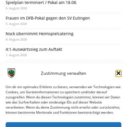
Spielplan terminiert / Pokal am 18.08.
6. August 2026
Frauen im DFB-Pokal gegen den SV Eutingen
5. August 2026
Nock übernimmt Heimspielcatering
4. August 2026
4:1-Auswärtssieg zum Auftakt
1. August 2026
Pokal: Wormatia muss zu Schott Mainz
31. Juli 2026
Zustimmung verwalten
Wormatia trauert um Jürgen Dinger
30. Juli 2026
Um dir ein optimales Erlebnis zu bieten, verwenden wir Technologien wie
Cookies, um Geräteinformationen zu speichern und/oder darauf
Deine Spielminute: 89+1
zuzugreifen. Wenn du diesen Technologien zustimmst, können wir Daten
28. Juli 2026
wie das Surfverhalten oder eindeutige IDs auf dieser Website
verarbeiten. Wenn du deine Zustimmung nicht erteilst oder zurückziehst,
Neuer Rückensponsor
können bestimmte Merkmale und Funktionen beeinträchtigt werden.
28. Juli 2026