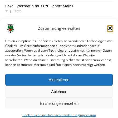
Pokal: Wormatia muss zu Schott Mainz
31. Juli 2026
Wormatia trauert um Jürgen Dinger
30. Juli 2026
Zustimmung verwalten
Deine Spielminute: 89+1
28. Juli 2026
Um dir ein optimales Erlebnis zu bieten, verwenden wir Technologien wie
Cookies, um Geräteinformationen zu speichern und/oder darauf
Neuer Rückensponsor
zuzugreifen. Wenn du diesen Technologien zustimmst, können wir Daten
28. Juli 2026
wie das Surfverhalten oder eindeutige IDs auf dieser Website
verarbeiten. Wenn du deine Zustimmung nicht erteilst oder zurückziehst,
Neue Podcast-Folge: So tickt Björn!
können bestimmte Merkmale und Funktionen beeinträchtigt werden.
27. Juli 2026
Eindrücke vom Stadionfest
Akzeptieren
27. Juli 2026
Ablehnen
Einstellungen ansehen
Cookie-Richtlinie
Datenschutzerklärung
Impressum
© VfR Wormatia Worms