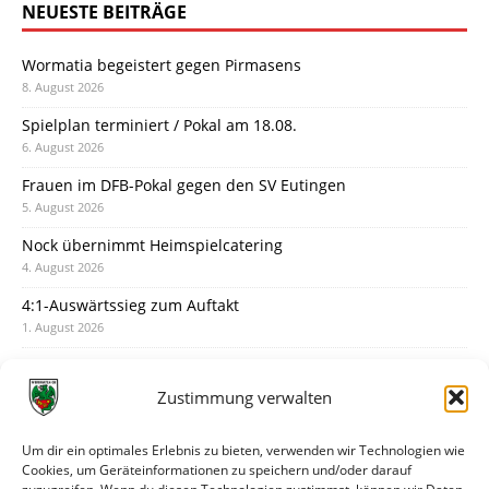
NEUESTE BEITRÄGE
Wormatia begeistert gegen Pirmasens
8. August 2026
Spielplan terminiert / Pokal am 18.08.
6. August 2026
Frauen im DFB-Pokal gegen den SV Eutingen
5. August 2026
Nock übernimmt Heimspielcatering
4. August 2026
4:1-Auswärtssieg zum Auftakt
1. August 2026
Pokal: Wormatia muss zu Schott Mainz
31. Juli 2026
Zustimmung verwalten
Wormatia trauert um Jürgen Dinger
30. Juli 2026
Um dir ein optimales Erlebnis zu bieten, verwenden wir Technologien wie
Cookies, um Geräteinformationen zu speichern und/oder darauf
Deine Spielminute: 89+1