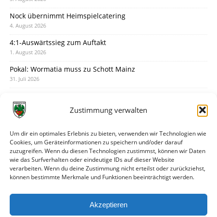
Nock übernimmt Heimspielcatering
4. August 2026
4:1-Auswärtssieg zum Auftakt
1. August 2026
Pokal: Wormatia muss zu Schott Mainz
31. Juli 2026
Wormatia trauert um Jürgen Dinger
30. Juli 2026
Zustimmung verwalten
Deine Spielminute: 89+1
28. Juli 2026
Um dir ein optimales Erlebnis zu bieten, verwenden wir Technologien wie
Cookies, um Geräteinformationen zu speichern und/oder darauf
Neuer Rückensponsor
zuzugreifen. Wenn du diesen Technologien zustimmst, können wir Daten
28. Juli 2026
wie das Surfverhalten oder eindeutige IDs auf dieser Website
verarbeiten. Wenn du deine Zustimmung nicht erteilst oder zurückziehst,
Neue Podcast-Folge: So tickt Björn!
können bestimmte Merkmale und Funktionen beeinträchtigt werden.
27. Juli 2026
Eindrücke vom Stadionfest
Akzeptieren
27. Juli 2026