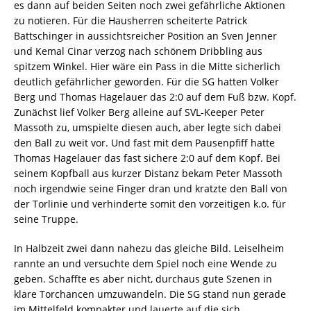
es dann auf beiden Seiten noch zwei gefährliche Aktionen
zu notieren. Für die Hausherren scheiterte Patrick
Battschinger in aussichtsreicher Position an Sven Jenner
und Kemal Cinar verzog nach schönem Dribbling aus
spitzem Winkel. Hier wäre ein Pass in die Mitte sicherlich
deutlich gefährlicher geworden. Für die SG hatten Volker
Berg und Thomas Hagelauer das 2:0 auf dem Fuß bzw. Kopf.
Zunächst lief Volker Berg alleine auf SVL-Keeper Peter
Massoth zu, umspielte diesen auch, aber legte sich dabei
den Ball zu weit vor. Und fast mit dem Pausenpfiff hatte
Thomas Hagelauer das fast sichere 2:0 auf dem Kopf. Bei
seinem Kopfball aus kurzer Distanz bekam Peter Massoth
noch irgendwie seine Finger dran und kratzte den Ball von
der Torlinie und verhinderte somit den vorzeitigen k.o. für
seine Truppe.
In Halbzeit zwei dann nahezu das gleiche Bild. Leiselheim
rannte an und versuchte dem Spiel noch eine Wende zu
geben. Schaffte es aber nicht, durchaus gute Szenen in
klare Torchancen umzuwandeln. Die SG stand nun gerade
im Mittelfeld kompakter und lauerte auf die sich